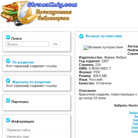
Великие путешествия
Поиск
Автор
Назва
Серия
Издательство
: Фирма Либрос
Год издания
: 1997
По разделам
Страниц
: 226
Этот параграф содержит ссылку.
ISBN
: 5-8034-0001-7
Формат
: PDF
Размер
: 309,0 МБ
Язык
: Русский
Журналы по разделам
Качество
: Отличное
Этот параграф содержит ссылку.
Описание
:
Красочное издание, повествующее о
до конца XX века.
Партнеры
Забрать бесп
Забра
За
Заб
Информация
Заб
Заб
Правила сайта
Заб
Написать нам