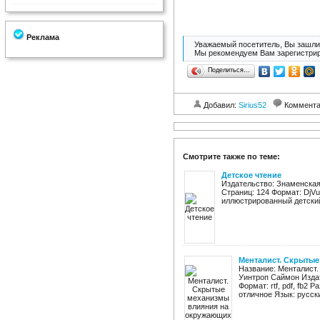
Реклама
Уважаемый посетитель, Вы зашли 
Мы рекомендуем Вам зарегистрир
Поделиться…
Добавил:
Sirius52
Коммент
Смотрите также по теме:
Детское чтение
Издательство: Знаменская 
Страниц: 124 Формат: DjVu
иллюстрированный детский 
Менталист. Скрыты
Название: Менталист
Уинтроп Саймон Издат
Формат: rtf, pdf, fb2 
отличное Язык: русск