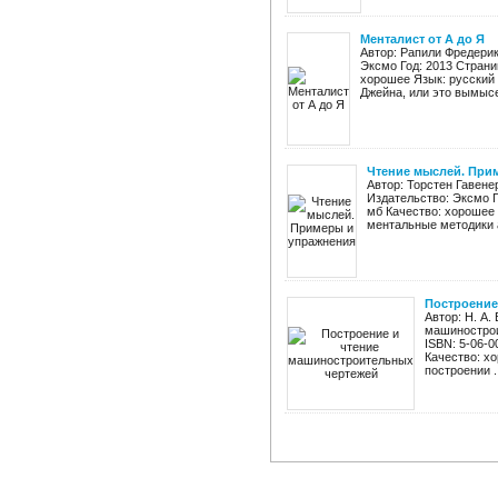
Менталист от А до Я
Автор: Рапили Фредерик
Эксмо Год: 2013 Страниц
хорошее Язык: русский
Джейна, или это вымысе
Чтение мыслей. При
Автор: Торстен Гавен
Издательство: Эксмо Го
мб Качество: хорошее 
ментальные методики а
Построение
Автор: Н. А.
машинострои
ISBN: 5-06-0
Качество: х
построении ..