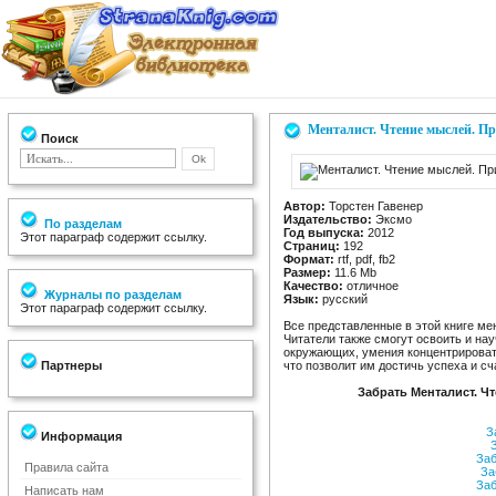
Менталист. Чтение мыслей. П
Поиск
Автор:
Торстен Гавенер
Издательство:
Эксмо
По разделам
Год выпуска:
2012
Этот параграф содержит ссылку.
Страниц:
192
Формат:
rtf, pdf, fb2
Размер:
11.6 Mb
Качество:
отличное
Журналы по разделам
Язык:
русский
Этот параграф содержит ссылку.
Все представленные в этой книге ме
Читатели также смогут освоить и на
окружающих, умения концентрироват
Партнеры
что позволит им достичь успеха и сч
Забрать Менталист. Ч
За
Информация
З
Заб
Правила сайта
За
Заб
Написать нам