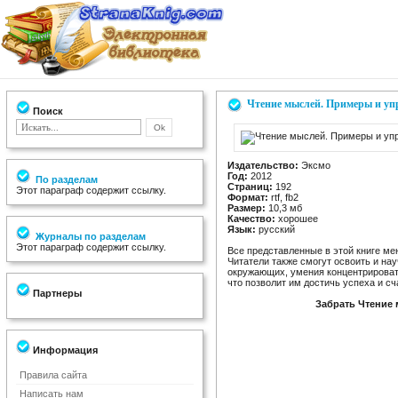
Чтение мыслей. Примеры и у
Поиск
Издательство:
Эксмо
Год:
2012
По разделам
Страниц:
192
Этот параграф содержит ссылку.
Формат:
rtf, fb2
Размер:
10,3 мб
Качество:
хорошее
Язык:
русский
Журналы по разделам
Этот параграф содержит ссылку.
Все представленные в этой книге ме
Читатели также смогут освоить и на
окружающих, умения концентрироват
что позволит им достичь успеха и сч
Партнеры
Забрать Чтение
Информация
Правила сайта
Написать нам