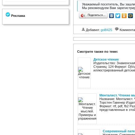
Уважаемый посетитель, Вы зашли 
Мы рекомендуем Вам зарегистрир
Поделиться…
Реклама
Добавил:
gol8425
Коммента
Смотрите также по теме:
Детское чтение
Издательство: Знаменская 
Страниц: 124 Формат: DjVu
иллюстрированный детский 
Менталист. Чтение 
Название: Менталист.
Торстен Гавенер Издат
Формат: rtf, pdf, fb2 
представленные в этой
Современный патер
Название: Современ