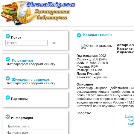
Казачьи атаманы
Поиск
Автор:
Але
Название:
Издательс
Год издания:
2002
Страниц:
280 (544)
По разделам
ISBN:
5-7654-2220-9
Этот параграф содержит ссылку.
Формат:
PDF
Размер:
33.4 Мб
Язык:
Русский
Качество:
хорошее
Журналы по разделам
Этот параграф содержит ссылку.
Описание
Александр Смирнов - действительны
руководитель инициативной группы п
почти 10 лет занимается изучением 
Партнеры
своей книге он впервые освещает не
вождей казачьих войск России - Г.М
читателей на их научной и творческо
Забрать:
Забра
Информация
Заб
ска
Правила сайта
Написать нам