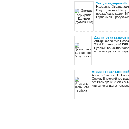
Звезда адмирала Ко
Название: Звезда ад
Издательство: Нигде 
проза Аудио кодек: M
Герасимов Продолжител
Джигитовка казаков п
Автор: коллектив Назва
2006 Страниц: 424 ISBN
Русский Качество: хор
историка русского заруб
Атаманы казачьего во
Автор: Савченко В. Назв
Серия: Внесерийное изда
pdf Размер: 18.2 Мб Яз
книга посвящена неизвес