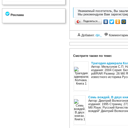
Уважаемый посетитель, Вы зашли 
Мы рекомендуем Вам зарегистрир
Реклама
Поделиться…
Добавил:
djin_
Комментари
Смотрите также по теме:
Трагедия адмирала Кол
Автор: Мельгунов С.П. Н
издания: 2004 Серия: Бе
pdf/RAR Размер: 26 Мб Я
известного историка Русс
Семь вождей. В двух кни
Автор: Дмитрий Волкогонов
издания: 1995 Страниц: 27
Мб Язык: Русский Качеств
вождей" Дмитрий Волкогоно