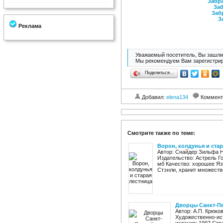
Забра
Заб
Заб
З
Реклама
Уважаемый посетитель, Вы зашли 
Мы рекомендуем Вам зарегистрир
Поделиться…
Добавил:
elena134
Коммент
Смотрите также по теме:
Ворон, колдунья и стар
Автор: Снайдер Зильфа Н
Издательство: Астрель Год
мб Качество: хорошее Яз
Стэнли, хранит множество
Дворцы Санкт-Пе
Автор: А.П. Крюко
Художественно-ист