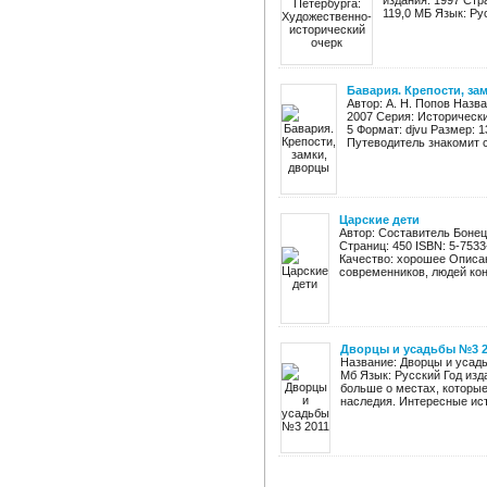
издания: 1997 Стр
119,0 МБ Язык: Ру
Бавария. Крепости, за
Автор: А. Н. Попов Назва
2007 Серия: Исторически
5 Формат: djvu Размер: 
Путеводитель знакомит с 
Царские дети
Автор: Составитель Бонецк
Страниц: 450 ISBN: 5-753
Качество: хорошее Описа
современников, людей конц
Дворцы и усадьбы №3 2
Название: Дворцы и усадь
Мб Язык: Русский Год изд
больше о местах, которы
наследия. Интересные ист