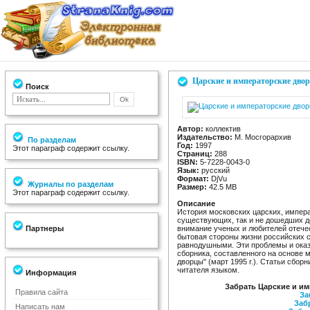
Царские и императорские дво
Поиск
Автор:
коллектив
Издательство:
М. Мосгорархив
По разделам
Год:
1997
Этот параграф содержит ссылку.
Страниц:
288
ISBN:
5-7228-0043-0
Язык:
русский
Формат:
DjVu
Журналы по разделам
Размер:
42.5 MB
Этот параграф содержит ссылку.
Описание
История московских царских, импера
существующих, так и не дошедших до
Партнеры
внимание ученых и любителей отече
бытовая стороны жизни российских 
равнодушными. Эти проблемы и оказ
сборника, составленноrо на основе
дворцы" (март 1995 r.). Статьи сбо
читателя языком.
Информация
Забрать Царские и им
Правила сайта
За
Забр
Написать нам