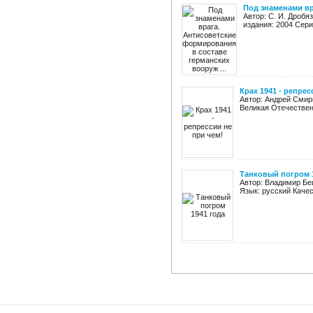
Под знаменами вр
Автор: С. И. Дроб
издания: 2004 Сери
Крах 1941 - репре
Автор: Андрей Смирн
Великая Отечественн
Танковый погром 
Автор: Владимир Беш
Язык: русский Каче