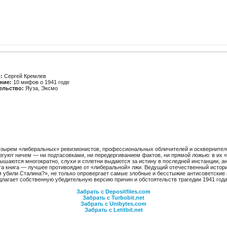
:
Сергей Кремлев
ние:
10 мифов о 1941 годе
ельство:
Яуза, Эксмо
козырем «либеральных» ревизионистов, профессиональных обличителей и осквернител
езгуют ничем — ни подтасовками, ни передергиванием фактов, ни прямой ложью: в их
ышаются многократно, слухи и сплетни выдаются за истину в последней инстанции, а
Эта книга — лучшее противоядие от «либеральной» лжи. Ведущий отечественный истор
 убили Сталина?», не только опровергает самые злобные и бесстыжие антисоветские 
едлагает собственную убедительную версию причин и обстоятельств трагедии 1941 года
Забрать с Depositfiles.com
Забрать с Turbobit.net
Забрать с Unibytes.com
Забрать с Letitbit.net