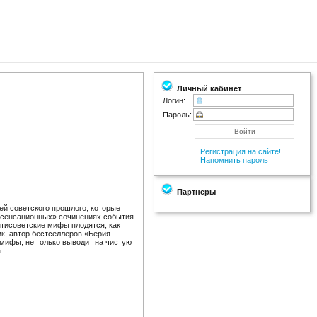
Личный кабинет
Логин:
Пароль:
Регистрация на сайте!
Напомнить пароль
Партнеры
ей советского прошлого, которые
 «сенсационных» сочинениях события
нтисоветские мифы плодятся, как
ик, автор бестселлеров «Берия —
мифы, не только выводит на чистую
.