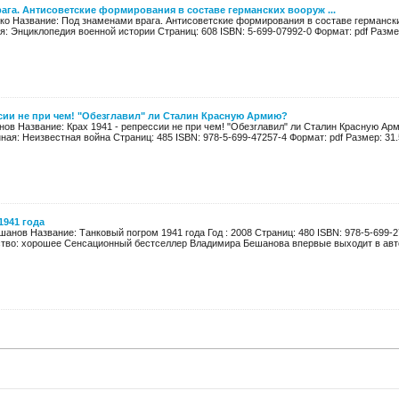
ага. Антисоветские формирования в составе германских вооруж ...
язко Название: Под знаменами врага. Антисоветские формирования в составе германск
я: Энциклопедия военной истории Страниц: 608 ISBN: 5-699-07992-0 Формат: pdf Размер:
ссии не при чем! "Обезглавил" ли Сталин Красную Армию?
ов Название: Крах 1941 - репрессии не при чем! "Обезглавил" ли Сталин Красную Арм
ая: Неизвестная война Страниц: 485 ISBN: 978-5-699-47257-4 Формат: pdf Размер: 31.5
1941 года
анов Название: Танковый погром 1941 года Год : 2008 Страниц: 480 ISBN: 978-5-699-2
ство: хорошее Сенсационный бестселлер Владимира Бешанова впервые выходит в автор