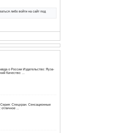
аться либо войти на сайт под
авда о России Издательство: Яуза-
ий Качество: ...
1 Серия: Спецхран. Сенсационные
отличное ...