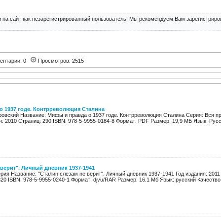
 на сайт как незарегистрированный пользователь. Мы рекомендуем Вам зарегистриров
ентарии: 0
Просмотров: 2515
о 1937 годе. Контрреволюция Сталина
ровский Название: Мифы и правда о 1937 годе. Контрреволюция Сталина Серия: Вся пр
: 2010 Страниц: 290 ISBN: 978-5-9955-0184-8 Формат: PDF Размер: 19,9 МБ Язык: Русск
 верит". Личный дневник 1937-1941
ерия Название: "Сталин слезам не верит". Личный дневник 1937-1941 Год издания: 201
0 ISBN: 978-5-9955-0240-1 Формат: djvu/RAR Размер: 16.1 Мб Язык: русский Качество: 