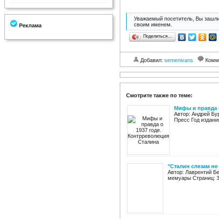
Уважаемый посетитель, Вы зашли
своим именем.
Реклама
Поделиться…
Добавил:
semenivans
Комм
Смотрите также по теме:
Мифы и правда 
Автор: Андрей Бу
Пресс Год издания
"Сталин слезам не
Автор: Лаврентий Б
мемуары Страниц: 32