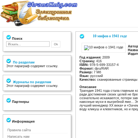
10 мифов о 1941 годе
Поиск
Автор
Назва
Издат
Год издания:
2009
Страниц:
416
По разделам
ISBN:
978-5-699-33157-4
Этот параграф содержит ссылку.
Формат:
djvu/RAR
Размер:
7 Мб
Язык:
русский
Качество:
сканированные страницы
Журналы по разделам
Этот параграф содержит ссылку.
Описание
Трагедия 1941 года стала главным 
ради достижения своих целей не бр
сознательно искажаются, потери зав
Партнеры
навозные мухи в выгребной яме... 
лучший менеджер XX века» и «Зачем
воду кликуш и клеветников, но и пр
Информация
Правила сайта
Написать нам