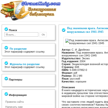
Под знаменами врага. Антисов
Поиск
вооруженных сил 1941-1945
По разделам
Автор:
С. И. Дробязко
Этот параграф содержит ссылку.
Название:
Под знаменами врага. Ан
вооруженных сил 1941-1945
Издательство:
Эксмо
Год издания:
2004
Журналы по разделам
Серия:
Энциклопедия военной истор
Этот параграф содержит ссылку.
Страниц:
608
ISBN:
5-699-07992-0
Формат:
pdf
Размер:
30.1 Мб
Язык:
русский
Партнеры
Качество:
хорошее
Описание
В книге кандидата исторических нау
в недавнем прошлом тем отечествен
Информация
мировой войне на стороне гитлеровс
Правила сайта
Что заставило этих людей надеть фо
своих соотечественников? Каковы б
Написать нам
врагом и вклад антисоветских воор