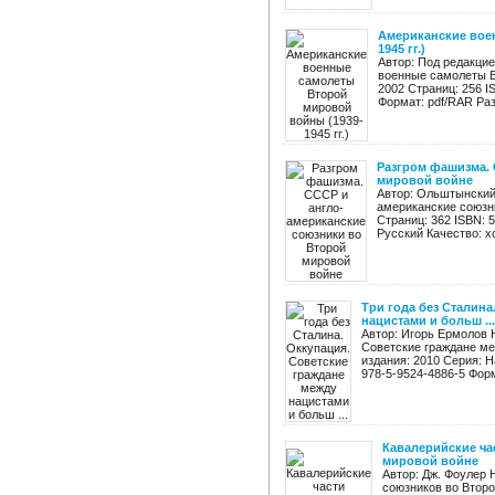
Американские вое
1945 гг.)
Автор: Под редакци
военные самолеты Вт
2002 Страниц: 256 I
Формат: pdf/RAR Раз
Разгром фашизма. 
мировой войне
Автор: Ольштынский
американские союзни
Страниц: 362 ISBN: 
Русский Качество: х
Три года без Сталина
нацистами и больш ...
Автор: Игорь Ермолов Н
Советские граждане ме
издания: 2010 Серия: Н
978-5-9524-4886-5 Форма
Кавалерийские ча
мировой войне
Автор: Дж. Фоулер 
союзников во Второй