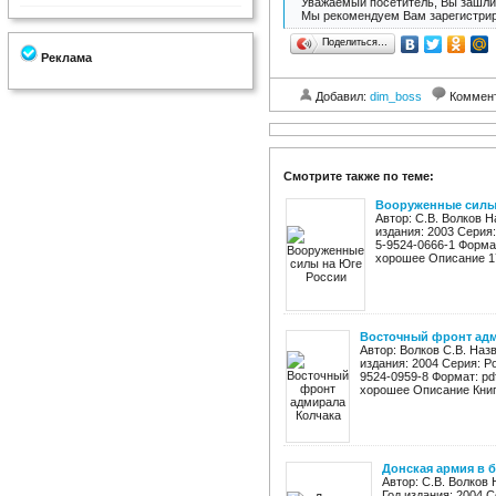
Уважаемый посетитель, Вы зашли 
Мы рекомендуем Вам зарегистрир
Поделиться…
Реклама
Добавил:
dim_boss
Коммен
Смотрите также по теме:
Вооруженные силы
Автор: С.В. Волков 
издания: 2003 Серия
5-9524-0666-1 Формат
хорошее Описание 17
Восточный фронт адм
Автор: Волков С.В. Наз
издания: 2004 Серия: Р
9524-0959-8 Формат: pd
хорошее Описание Книг
Донская армия в 
Автор: С.В. Волков
Год издания: 2004 