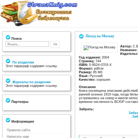
Поход на Москву
Поиск
Автор:
С.В
Название:
Издательс
Год издания:
2004
Страниц:
744
По разделам
ISBN:
5-9524-0703-X
Этот параграф содержит ссылку.
Формат:
pdf/rar
Размер:
85 Мб
Язык:
Русский
Качество:
хорошее
Журналы по разделам
Этот параграф содержит ссылку.
Описание
Книга посвящена описанию действий
ранней осенью 1919 года, когда белы
устремились на север и имели непо
Партнеры
времени численность ВСЮР составля
Забрать:
Забра
Заб
Информация
Правила сайта
Написать нам