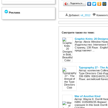
Поделиться…
Реклама
Добавил:
vit_2012
Коммент
Смотрите также по теме:
Graphic Knits: 20 Designs 
Автор: Alexis Winslow Назван
Издательство: Interweave 
Страниц: 138 Язык : Engli
представляет ...
Typography 27 - The An
Автор: коллектив Collin
Type Directors Club Изд
336 ISBN: 0061144231,
Язык: английский Качест
War of Another Kind
Автор: Wayne K. Durrill Наз
ISBN: 0195089235 Формат: 
хорошее In this book Durrill d
Civil War, ...