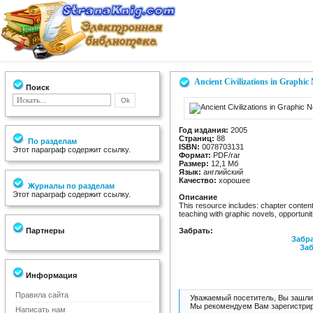
Ancient Civilizations in Graphic
Поиск
Год издания:
2005
Страниц:
88
По разделам
ISBN:
0078703131
Этот параграф содержит ссылку.
Формат:
PDF/rar
Размер:
12,1 Мб
Язык:
английский
Качество:
хорошее
Журналы по разделам
Этот параграф содержит ссылку.
Описание
This resource includes: chapter content
teaching with graphic novels, opportunitie
Партнеры
Забрать:
Забра
Заб
Информация
Правила сайта
Уважаемый посетитель, Вы зашли 
Мы рекомендуем Вам зарегистрир
Написать нам