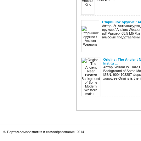
Старинное оружие / A
Автор: Э. Аствацатурян
оружие / Ancient Weapon
pdf Размер: 65,5 Мб Яз
альбоме представлены п
Origins: The Ancient
Institu ...
Автор: William W. Hallo 
Background of Some Mode
ISBN: 9004103287 Форма
хорошее Origins is the firs
© Портал саморазвития и самообразования, 2014