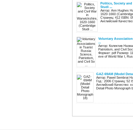
Politics, Society an
Studi ...
Автор: Ann Hughes Назв
1620-1660 (Cambridge S
Страниц: 412 ISBN: 0
Английский Качество:
Voluntary Associations
...
Автор: Колектив Названи
Patriotism, and Civil S
Формат: pdf Размер: 1
eve of World War I, Russi
GAZ-69AM (Model Detai
Автор: Pawel Sembrat Н
Год : 2006 Страниц: 52 
Английский Качество: х
Detail Photo Monograph by