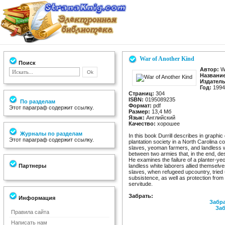
War of Another Kind
Поиск
Автор:
Wa
Название
Издатель
Год:
1994
Страниц:
304
ISBN:
0195089235
По разделам
Формат:
pdf
Этот параграф содержит ссылку.
Размер:
13,4 Мб
Язык:
Английский
Качество:
хорошее
Журналы по разделам
In this book Durrill describes in graphic 
Этот параграф содержит ссылку.
plantation society in a North Carolina c
slaves, yeoman farmers, and landless wh
between two armies that, in the end, des
He examines the failure of a planter-
Партнеры
landless white laborers allied themselve
slaves, when refugeed upcountry, tried 
subsistence, as well as protection from
servitude.
Забрать:
Информация
Забра
Заб
Правила сайта
Написать нам