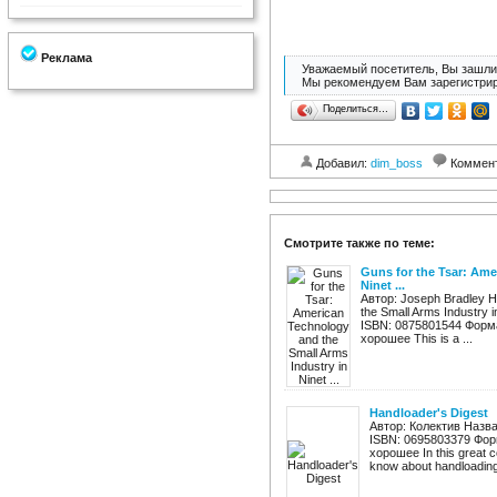
Реклама
Уважаемый посетитель, Вы зашли 
Мы рекомендуем Вам зарегистрир
Поделиться…
Добавил:
dim_boss
Коммен
Смотрите также по теме:
Guns for the Tsar: Ame
Ninet ...
Автор: Joseph Bradley Н
the Small Arms Industry 
ISBN: 0875801544 Форма
хорошее This is a ...
Handloader's Digest
Автор: Колектив Назва
ISBN: 0695803379 Форм
хорошее In this great 
know about handloading 