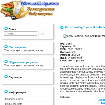
Early Loading Tools and Bullet 
Поиск
Год:
1988
Страниц:
88
По разделам
ISBN:
0913150622
Этот параграф содержит ссылку.
Формат:
pdf
Размер:
28,3 Мб
Язык:
Английский
Качество:
хорошее
Журналы по разделам
Этот параграф содержит ссылку.
This volume was written in the hope that 
there are the gun collectors who may b
used with their various arms, and who m
accompany their principal collection. S
Партнеры
increasingly, displays include loading t
in used or antique arms, too, may find th
loading tools and molds which they acqui
both the collector and the dealer. Refle
recognizable loading items, such as on
as collections change hands, simply for 
Информация
Забрать:
Правила сайта
Забра
Заб
Написать нам