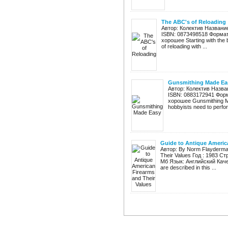
The ABC's of Reloading
Автор: Колектив Название:
ISBN: 0873498518 Формат
хорошее Starting with the 
of reloading with ...
Gunsmithing Made Ea
Автор: Колектив Назва
ISBN: 0883172941 Форм
хорошее Gunsmithing Ma
hobbyists need to perfo
Guide to Antique Americ
Автор: By Norm Flayderman
Their Values Год : 1983 С
Мб Язык: Английский Каче
are described in this ...