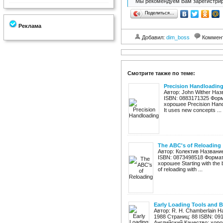
Мы рекомендуем Вам зарегистрир
Поделиться…
Реклама
Добавил:
dim_boss
Коммен
Смотрите также по теме:
Precision Handloadin
Автор: John Wither Наз
ISBN: 0883171325 Форм
хорошее Precision Handl
It uses new concepts ...
The ABC's of Reloading
Автор: Колектив Название:
ISBN: 0873498518 Формат
хорошее Starting with the 
of reloading with ...
Early Loading Tools and B
Автор: R. H. Chamberlain На
1988 Страниц: 88 ISBN: 09
Английский Качество: хорошее