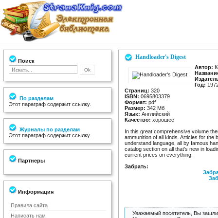
Handloader's Digest
Поиск
Автор:
К
Названи
Издател
Год:
197
Страниц:
320
ISBN:
0695803379
По разделам
Формат:
pdf
Этот параграф содержит ссылку.
Размер:
342 Мб
Язык:
Английский
Качество:
хорошее
Журналы по разделам
In this great comprehensive volume the
Этот параграф содержит ссылку.
ammunition of all kinds. Articles for the
understand language, all by famous han
catalog section on all that's new in lo
current prices on everything.
Партнеры
Забрать:
Забра
Заб
Информация
Правила сайта
Уважаемый посетитель, Вы зашли 
Написать нам