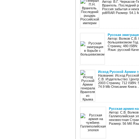
Автор: В.Г. Черкасов-
Врангель. Последний р
Россия забытая и неиз
pdf/RAR Размер: 54.1 М
Русская эмиграци
Автор: Волков С.В.
большевизмом Год 
Страниц: 480 ISBN:
Язык: русский Каче
Исход Русской Армии г
Название: Исход Русской
С.В. Издательство: Цент
2003 Страниц: 712 ISBN:
74.9 Mb Описание Книга ..
Русская армия н
Автор: С.В. Волко
Галлиполийская эп
неизвестная Стран
Размер: 56 Мб Язы