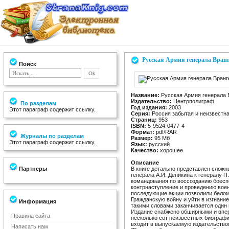
Русская Армия генерала Вранг
Поиск
Название:
Русская Армия генерала В
Издательство:
Центрполиграф
По разделам
Год издания:
2003
Этот параграф содержит ссылку.
Серия:
Россия забытая и неизвестн
Страниц:
953
ISBN:
5-9524-0477-4
Формат:
pdf/RAR
Журналы по разделам
Размер:
95 Мб
Этот параграф содержит ссылку.
Язык:
русский
Качество:
хорошее
Описание
Партнеры
В книге детально представлен слож
генерала А.И. Деникина к генералу 
командования по воссозданию боеспо
контрнаступление и проведению воен
последующие акции позволили белом
Гражданскую войну и уйти в изгнание
Информация
такими словами заканчивается один 
Издание снабжено обширными и вп
Правила сайта
несколько сот неизвестных биографич
входит в выпускаемую издательство
Написать нам