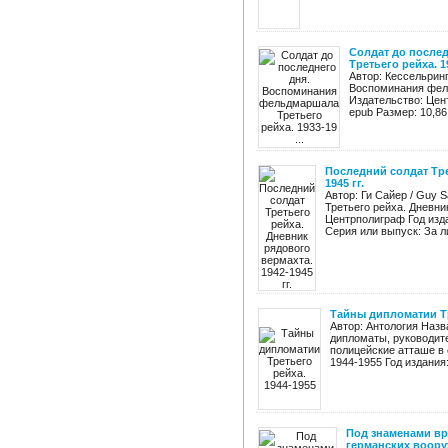
Солдат до после
Третьего рейха. 19
Автор: Кессельринг
Воспоминания фель
Издательство: Цент
epub Размер: 10,86
Последний солдат Тре
1945 гг.
Автор: Ги Сайер / Guy 
Третьего рейха. Дневни
Центрполиграф Год изда
Серия или выпуск: За ли
Тайны дипломатии Тр
Автор: Антология Назв
дипломаты, руководит
полицейские атташе в 
1944-1955 Год издания:
Под знаменами вр
германских вооруж