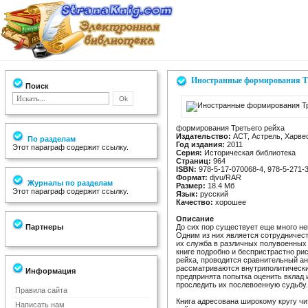
Иностранные формирования Тр
Поиск
формирования Третьего рейха
Издательство:
АСТ, Астрель, Харве
По разделам
Год издания:
2011
Этот параграф содержит ссылку.
Серия:
Историческая библиотека
Страниц:
964
ISBN:
978-5-17-070068-4, 978-5-271-
Формат:
djvu/RAR
Журналы по разделам
Размер:
18.4 Мб
Этот параграф содержит ссылку.
Язык:
русский
Качество:
хорошее
Описание
Партнеры
До сих пор существует еще много н
Одним из них является сотрудничест
их служба в различных полувоенных 
книге подробно и беспристрастно ри
рейха, проводится сравнительный ан
рассматриваются внутриполитически
Информация
предпринята попытка оценить вклад 
проследить их послевоенную судьбу.
Правила сайта
Книга адресована широкому кругу ч
Написать нам