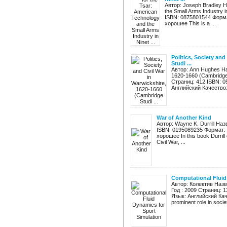
Автор: Joseph Bradley Н
the Small Arms Industry 
ISBN: 0875801544 Форма
хорошее This is a ...
Politics, Society an
Studi ...
Автор: Ann Hughes Назв
1620-1660 (Cambridge S
Страниц: 412 ISBN: 0
Английский Качество:
War of Another Kind
Автор: Wayne K. Durrill Наз
ISBN: 0195089235 Формат: 
хорошее In this book Durrill d
Civil War, ...
Computational Fluid
Автор: Колектив Назва
Год : 2009 Страниц: 
Язык: Английский Каче
prominent role in societ