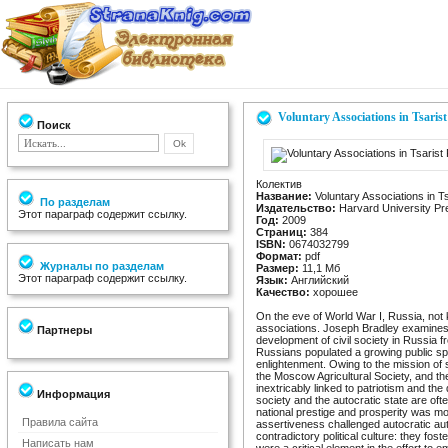
Voluntary Associations in Tsarist
Поиск
Колектив
Название:
Voluntary Associations in Ts
По разделам
Издательство:
Harvard University Pr
Этот параграф содержит ссылку.
Год:
2009
Страниц:
384
ISBN:
0674032799
Формат:
pdf
Журналы по разделам
Размер:
11,1 Мб
Этот параграф содержит ссылку.
Язык:
Английский
Качество:
хорошее
On the eve of World War I, Russia, not 
associations. Joseph Bradley examines t
Партнеры
development of civil society in Russia fr
Russians populated a growing public sp
enlightenment. Owing to the mission of
the Moscow Agricultural Society, and th
inextricably linked to patriotism and the
Информация
society and the autocratic state are ofte
national prestige and prosperity was mo
Правила сайта
assertiveness challenged autocratic aut
contradictory political culture: they fos
Написать нам