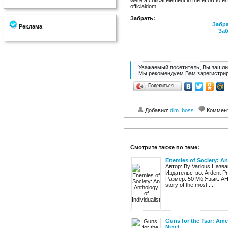
were a critical element in the effort to
officialdom.
Забрать:
Забра
Реклама
Заб
Уважаемый посетитель, Вы зашли 
Мы рекомендуем Вам зарегистрир
Поделиться…
Добавил:
dim_boss
Коммен
Смотрите также по теме:
Enemies of Society: An
Автор: By Various Названи
Издательство: Ardent Pr
Размер: 50 Мб Язык: АН
story of the most ...
Guns for the Tsar: Ame
Ninet ...