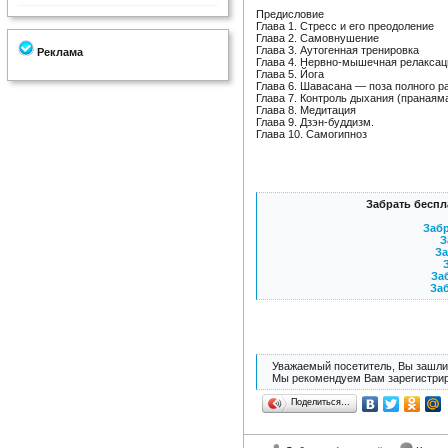
Предисловие
Глава 1. Стресс и его преодоление
Глава 2. Самовнушение
Глава 3. Аутогенная тренировка
Реклама
Глава 4. Нервно-мышечная релаксац
Глава 5. Йога
Глава 6. Шавасана — поза полного р
Глава 7. Контроль дыхания (пранаям
Глава 8. Медитация
Глава 9. Дзэн-буддизм.
Глава 10. Самогипноз
Забрать беспл
Забр
З
За
За
Заб
Уважаемый посетитель, Вы зашли 
Мы рекомендуем Вам зарегистрир
Поделиться…