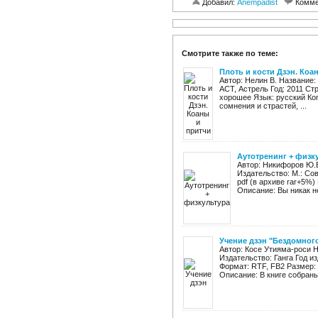
Добавил:
Anempadist
Комме
Смотрите также по теме:
Плоть и кости Дзэн. Коа
Автор: Нелин В. Название:
АСТ, Астрель Год: 2011 Стр
хорошее Язык: русский Ког
сомнения и страстей, ...
Аутотренинг + физк
Автор: Никифоров Ю.Б
Издательство: М.: Сов
pdf (в архиве rar+5%)
Описание: Вы никак не
Учение дзэн "Бездомног
Автор: Косе Утияма-роси Н
Издательство: Ганга Год и
Формат: RTF, FB2 Размер:
Описание: В книге собраны 