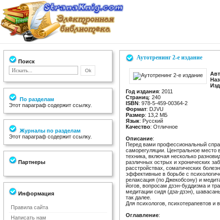
Аутотренинг 2-е издание
Поиск
Ав
Наз
Изд
Год издания
: 2011
Страниц
: 240
По разделам
ISBN
: 978-5-459-00364-2
Этот параграф содержит ссылку.
Формат
: DJVU
Размер
: 13,2 МБ
Язык
: Русский
Качество
: Отличное
Журналы по разделам
Этот параграф содержит ссылку.
Описание
:
Перед вами профессиональный спра
саморегуляции. Центральное место в
техника, включая несколько разнови
Партнеры
различных острых и хронических за
расстройствах, соматических болезн
эффективные в борьбе с психологич
релаксация (по Джекобсону) и меди
йогов, вопросам дзэн-буддизма и т
медитации сидя (дза-дзэн), шавасан
Информация
так далее.
Для психологов, психотерапевтов и 
Правила сайта
Оглавление
:
Написать нам