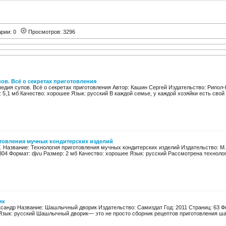
арии: 0
Просмотров: 3296
ов. Всё о секретах приготовления
едия супов. Всё о секретах приготовления Автор: Кашин Сергей Издательство: Рипол-К
: 5,1 мб Качество: хорошее Язык: русский В каждой семье, у каждой хозяйки есть свой
товления мучных кондитерских изделий
Г. Название: Технология приготовления мучных кондитерских изделий Издательство: М.
 304 Формат: djvu Размер: 2 мб Качество: хорошее Язык: русский Рассмотрена технологи
ик
ксандр Название: Шашлычный дворик Издательство: Самиздат Год: 2011 Страниц: 63 Фо
Язык: русский Шашлычный дворик— это не просто сборник рецептов приготовления шаш