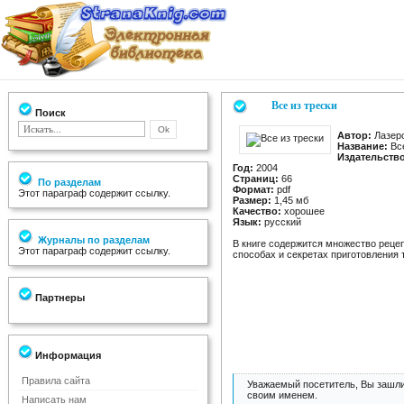
Все из трески
Поиск
Автор:
Лазерс
Название:
Все
Издательство
Год:
2004
Страниц:
66
По разделам
Формат:
pdf
Этот параграф содержит ссылку.
Размер:
1,45 мб
Качество:
хорошее
Язык:
русский
Журналы по разделам
В книге содержится множество реце
Этот параграф содержит ссылку.
способах и секретах приготовления 
Партнеры
Информация
Правила сайта
Уважаемый посетитель, Вы зашли
своим именем.
Написать нам