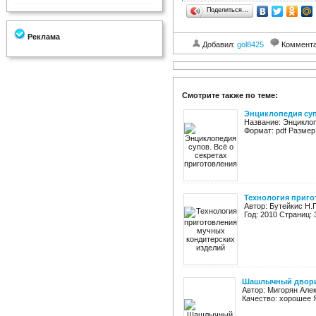
Поделиться…
Реклама
Добавил:
gol8425
Коммент
Смотрите также по теме:
Энциклопедия суп
Название: Энциклоп
Формат: pdf Размер
Технология приго
Автор: Бутейкис Н.
Год: 2010 Страниц:
Шашлычный двор
Автор: Мигорян Але
Качество: хорошее 