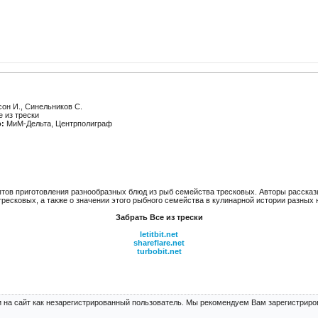
он И., Синельников С.
 из трески
:
МиМ-Дельта, Центрполиграф
птов приготовления разнообразных блюд из рыб семейства тресковых. Авторы рассказ
тресковых, а также о значении этого рыбного семейства в кулинарной истории разных 
Забрать Все из трески
letitbit.net
shareflare.net
turbobit.net
 на сайт как незарегистрированный пользователь. Мы рекомендуем Вам зарегистриров