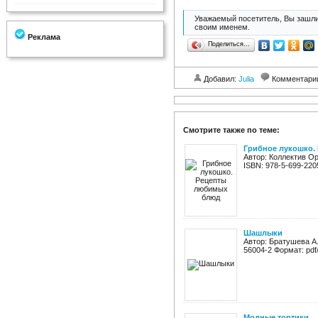
Уважаемый посетитель, Вы зашли
своим именем.
Реклама
Поделиться…
Добавил:
Julia
Комментари
Смотрите также по теме:
Грибное лукошко.
Автор: Коллектив Ор
ISBN: 978-5-699-220
Шашлыки
Автор: Братушева А.
56004-2 Формат: pdf
Модные тортики