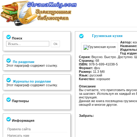
Грузинская кухня
Поиск
Автор:
ко
Название
Издатель
Год издан
Серия:
Вкусно. Быстро. Доступно. Ш
Страниц:
68
По разделам
ISBN:
978-5-699-41038-5
Этот параграф содержит ссылку.
Формат:
djvu
Размер:
11.3 Мб
Язык:
русский
Качество:
хорошее
Журналы по разделам
Этот параграф содержит ссылку.
Описание
Вы считаете, что приготовить вкусно
за шагом». Используя их каждый из 
инструкция.
Партнеры
Данная же книга посвящена грузинск
овощей и многое другое.
Забрать:
Информация
Правила сайта
Написать нам