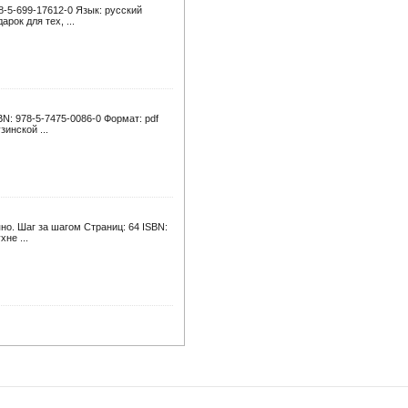
78-5-699-17612-0 Язык: русский
ок для тех, ...
BN: 978-5-7475-0086-0 Формат: pdf
инской ...
но. Шаг за шагом Страниц: 64 ISBN:
не ...