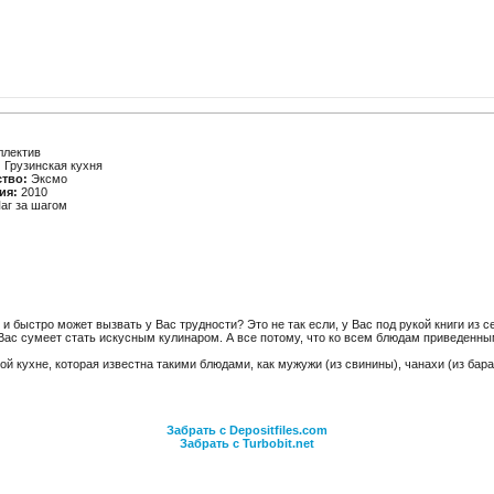
ллектив
:
Грузинская кухня
ство:
Эксмо
ия:
2010
аг за шагом
 и быстро может вызвать у Вас трудности? Это не так если, у Вас под рукой книги из 
Вас сумеет стать искусным кулинаром. А все потому, что ко всем блюдам приведенны
ой кухне, которая известна такими блюдами, как мужужи (из свинины), чанахи (из бар
Забрать с Depositfiles.com
Забрать с Turbobit.net