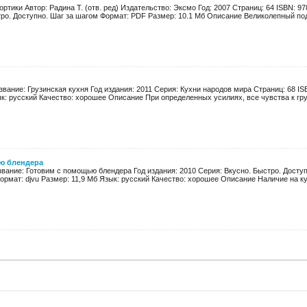
ртики Автор: Радина Т. (отв. ред) Издательство: Эксмо Год: 2007 Страниц: 64 ISBN: 9
ро. Доступно. Шаг за шагом Формат: PDF Размер: 10.1 Мб Описание Великолепный подар
звание: Грузинская кухня Год издания: 2011 Серия: Кухни народов мира Страниц: 68 IS
к: русский Качество: хорошее Описание При определенных усилиях, все чувства к груз
ю блендера
звание: Готовим с помощью блендера Год издания: 2010 Серия: Вкусно. Быстро. Доступ
ормат: djvu Размер: 11,9 Мб Язык: русский Качество: хорошее Описание Наличие на кух