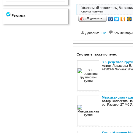
Уважаемый посетитель, Вы зашли
своим именем.
Реклама
Поделиться…
Добавил:
Julia
Комментари
Смотрите также по теме:
365 рецептов груз
Автор: Левашева Е. 
41903-6 Формат: djv
Мексиканская кухн
Автор: коллектив На
pdf Размер: 27 Мб Я
Кухни Народов Мир