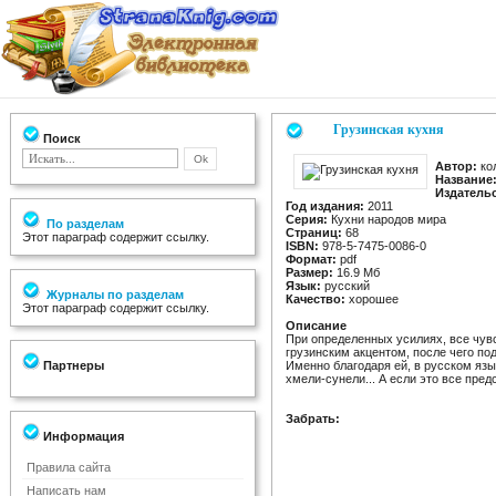
Грузинская кухня
Поиск
Автор:
ко
Название
Издатель
Год издания:
2011
Серия:
Кухни народов мира
По разделам
Страниц:
68
Этот параграф содержит ссылку.
ISBN:
978-5-7475-0086-0
Формат:
pdf
Размер:
16.9 Мб
Язык:
русский
Журналы по разделам
Качество:
хорошее
Этот параграф содержит ссылку.
Описание
При определенных усилиях, все чув
грузинским акцентом, после чего под
Партнеры
Именно благодаря ей, в русском язы
хмели-сунели... А если это все пред
Забрать:
Информация
Правила сайта
Написать нам