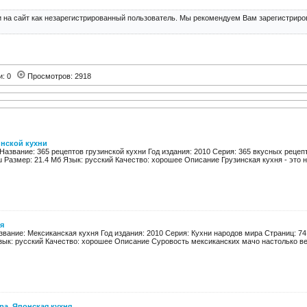
 на сайт как незарегистрированный пользователь. Мы рекомендуем Вам зарегистриров
и: 0
Просмотров: 2918
инской кухни
Название: 365 рецептов грузинской кухни Год издания: 2010 Серия: 365 вкусных рецепт
u Размер: 21.4 Мб Язык: русский Качество: хорошее Описание Грузинская кухня - это не
я
звание: Мексиканская кухня Год издания: 2010 Серия: Кухни народов мира Страниц: 74
зык: русский Качество: хорошее Описание Суровость мексиканских мачо настолько вели
а. Японская кухня