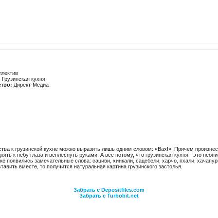
ллектив
:
Грузинская кухня
ство:
Директ-Медиа
ства к грузинской кухне можно выразить лишь одним словом: «Вах!». Причем произне
нять к небу глаза и всплеснуть руками. А все потому, что грузинская кухня - это неоп
ке появились замечательные слова: сациви, хинкали, сацебели, харчо, пхали, хачапури
ставить вместе, то получится натуральная картина грузинского застолья.
Забрать с Depositfiles.com
Забрать с Turbobit.net