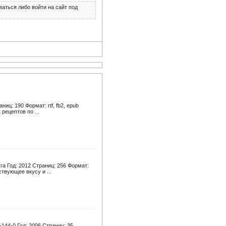
аться либо войти на сайт под
иц: 190 Формат: rtf, fb2, epub
рецептов по ...
а Год: 2012 Страниц: 256 Формат:
твующее вкусу и ...
144-0 Год: 2006 Страниц: 35