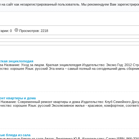
 на сайт как незарегистрированный пользователь. Мы рекомендуем Вам зарегистриров
тарии: 0
Просмотров: 2218
аткая энциклопедия
а Название: Уход за лицом. Краткая энциклопедия Издательство: Эксмо Год: 2012 Стран
ество: хорошее Язык: русский Эта книга – самый полный на сегодняшний день сборник 
нт квартиры и дома
. Название: Современный ремонт квартиры и дома Издательство: Клуб Семейного Досуг
ачество: хорошее Язык: русский Эксклюзивное жилье - красивое, комфортное, соответс
ые блюда из сала
ые вкусные блюда из сала Автор: Дмитренко Ю.В. Издательство: Слово ISBN: 966-334-