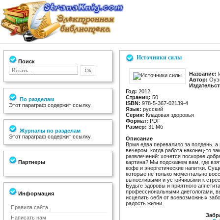
Источники силы
Поиск
Название:
И
Автор:
Оуэ
Издательст
Год:
2012
Страниц:
50
По разделам
ISBN:
978-5-367-02139-4
Этот параграф содержит ссылку.
Язык:
русский
Серия:
Кладовая здоровья
Формат:
PDF
Размер:
31 Мб
Журналы по разделам
Этот параграф содержит ссылку.
Описание
Врмя едва перевалило за полдень, а
вечером, когда работа наконец-то за
развлечений: хочется поскорее добр
Партнеры
картина? Мы подскажем вам, где взя
кофе и энергетические напитки. Сущ
которые не только моментально восс
выносливыми и устойчивыми к стрес
Будьте здоровы и приятного аппетит
профессиональными диетологами, вы
Информация
исцелить себя от всевозможных забо
радость жизни.
Правила сайта
Забр
Написать нам