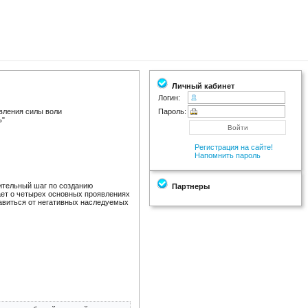
Личный кабинет
Логин:
вления силы воли
Пароль:
ь"
Регистрация на сайте!
Напомнить пароль
ительный шаг по созданию
Партнеры
ает о четырех основных проявлениях
бавиться от негативных наследуемых