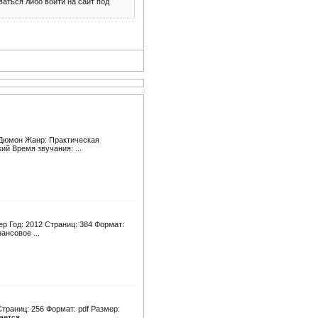
аться либо войти на сайт под
 Дюмон Жанр: Практическая
ий Время звучания: ...
ер Год: 2012 Страниц: 384 Формат:
ансовое ...
траниц: 256 Формат: pdf Размер:
ется ...