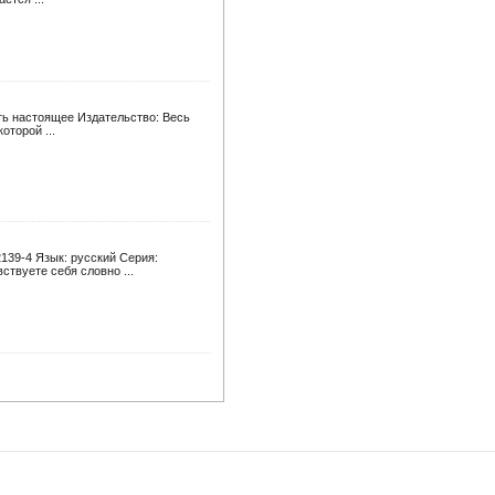
ть настоящее Издательство: Весь
оторой ...
2139-4 Язык: русский Серия:
твуете себя словно ...