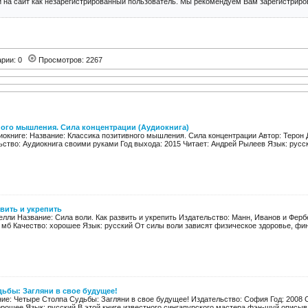
 на сайт как незарегистрированный пользователь. Мы рекомендуем Вам зарегистриров
арии: 0
Просмотров: 2267
ного мышления. Сила концентрации (Аудиокнига)
окниге: Название: Классика позитивного мышления. Сила концентрации Автор: Терон
ство: Аудиокнига своими руками Год выхода: 2015 Читает: Андрей Рылеев Язык: русск
звить и укрепить
елли Название: Сила воли. Как развить и укрепить Издательство: Манн, Иванов и Ферб
,52 мб Качество: хорошее Язык: русский От силы воли зависят физическое здоровье, фин
ьбы: Загляни в свое будущее!
ние: Четыре Столпа Судьбы: Загляни в свое будущее! Издательство: София Год: 2008 С
орошее Язык: русский В этой книге известного сингапурского мастера фэн-шуй описыва