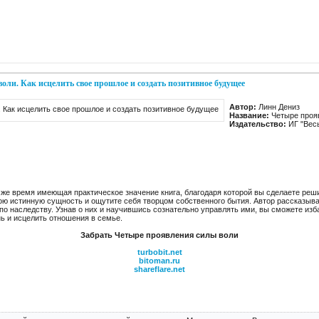
оли. Как исцелить свое прошлое и создать позитивное будущее
Автор:
Линн Дениз
Название:
Четыре проя
Издательство:
ИГ "Вес
же время имеющая практическое значение книга, благодаря которой вы сделаете реш
вою истинную сущность и ощутите себя творцом собственного бытия. Автор рассказыв
по наследству. Узнав о них и научившись сознательно управлять ими, вы сможете из
ь и исцелить отношения в семье.
Забрать Четыре проявления силы воли
turbobit.net
bitoman.ru
shareflare.net