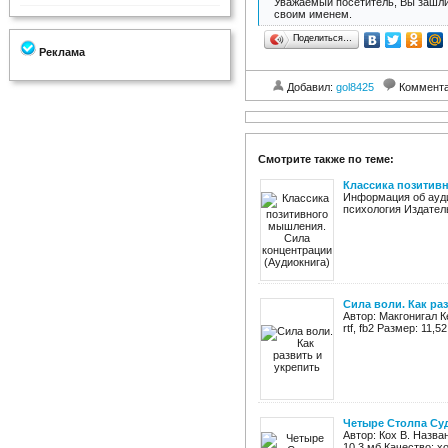
Уважаемый посетитель, Вы зашли
своим именем.
Поделиться…
Реклама
Добавил:
gol8425
Коммент
Смотрите также по теме:
Классика позитив
Информация об ауди
психология Издатель
Сила воли. Как ра
Автор: Макгонигал К
rtf, fb2 Размер: 11
Четыре Столпа Суд
Автор: Кох В. Назва
10,3 мб Качество: х