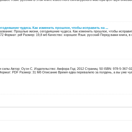
годняшние чудеса. Как изменить прошлое, чтобы исправить на ...
Название: Прошлые жизни, сегодняшние чудеса. Как изменить прошлое, чтобы исправи
272 Формат: pdf Размер: 19,8 мб Качество: хорошее Язык: русский Перед вами книга, в к
 силы Автор: Оуэн С. Издательство: Амфора Год: 2012 Страниц: 50 ISBN: 978-5-367-0
ормат: PDF Размер: 31 Мб Описание Время едва перевалило за полдень, а вы уже чувс