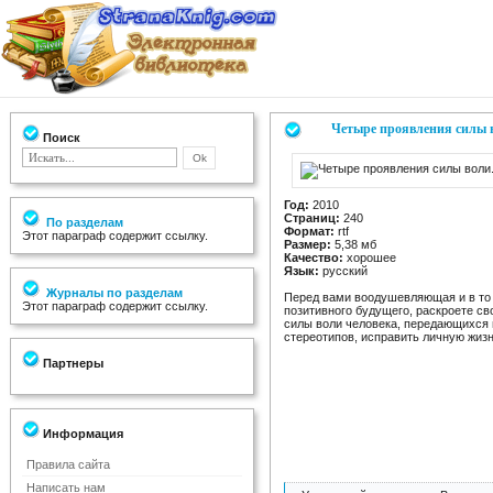
Четыре проявления силы в
Поиск
Год:
2010
Страниц:
240
По разделам
Формат:
rtf
Этот параграф содержит ссылку.
Размер:
5,38 мб
Качество:
хорошее
Язык:
русский
Журналы по разделам
Перед вами воодушевляющая и в то 
Этот параграф содержит ссылку.
позитивного будущего, раскроете с
силы воли человека, передающихся 
стереотипов, исправить личную жизн
Партнеры
Информация
Правила сайта
Написать нам