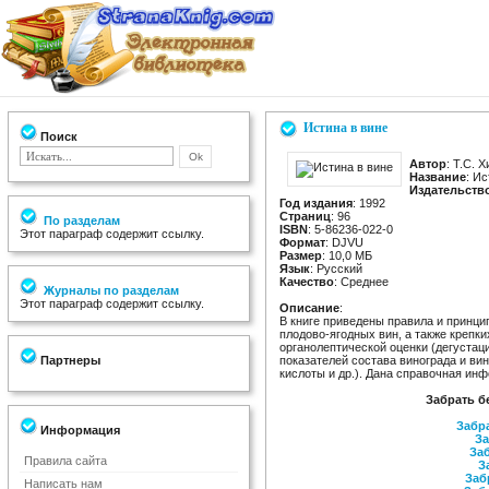
Истина в вине
Поиск
Автор
: Т.С. 
Название
: И
Издательств
Год издания
: 1992
Страниц
: 96
По разделам
ISBN
: 5-86236-022-0
Этот параграф содержит ссылку.
Формат
: DJVU
Размер
: 10,0 МБ
Язык
: Русский
Качество
: Среднее
Журналы по разделам
Этот параграф содержит ссылку.
Описание
:
В книге приведены правила и принц
плодово-ягодных вин, а также крепки
органолептической оценки (дегуста
Партнеры
показателей состава винограда и вин
кислоты и др.). Дана справочная ин
Забрать б
Забра
Информация
За
Заб
Правила сайта
З
Заб
Написать нам