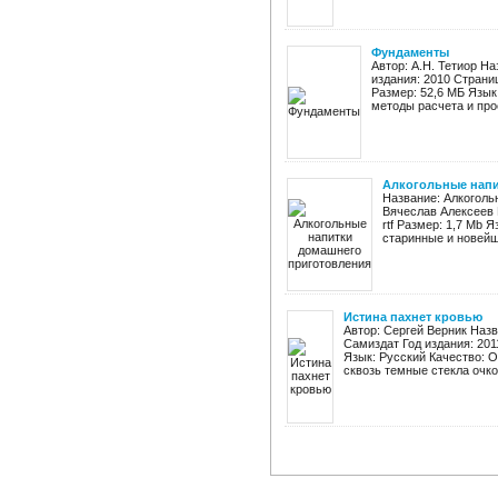
Фундаменты
Автор: А.Н. Тетиор Н
издания: 2010 Страни
Размер: 52,6 МБ Язык
методы расчета и прое
Алкогольные напи
Название: Алкоголь
Вячеслав Алексеев Г
rtf Размер: 1,7 Mb 
старинные и новейш
Истина пахнет кровью
Автор: Сергей Верник Назв
Самиздат Год издания: 201
Язык: Русский Качество: 
сквозь темные стекла очков