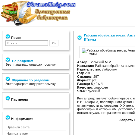
Рабская обработка земли. Ант
Поиск
Штаты
По разделам
Автор:
Вольский М.М.
Этот параграф содержит ссылку.
Название:
Рабская обработка земли
Издательство:
Либроком
Год:
2011
Страниц:
297
Журналы по разделам
Формат:
pdf
Этот параграф содержит ссылку.
Размер:
5,42 мб
Качество:
хорошее
Язык:
русский
Книга представляет собой первое с 
Партнеры
Б.Н.Чичерина, посвященного деталь
от античности до середины XIX века
философии и истории общественно-п
интеллектуального развития европей
Информация
Забрать 
Правила сайта
Написать нам