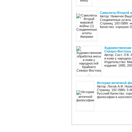
Самолеты Второй 
Автор: Немечек Вацл
Соединенные штаты А
Страниц: 193 ISBN: н
Качество: хорошее О
Художественная 
Северо-Востока .
Автор: Сост. Л.В
и кожи у народнос
Издательство: Ма
издания: 1990, 200
История античной 
Автор: Лосев А.Ф. Наз
Страниц: 192 ISBN: 5-8
Русский Качество: хор
философии в конспект