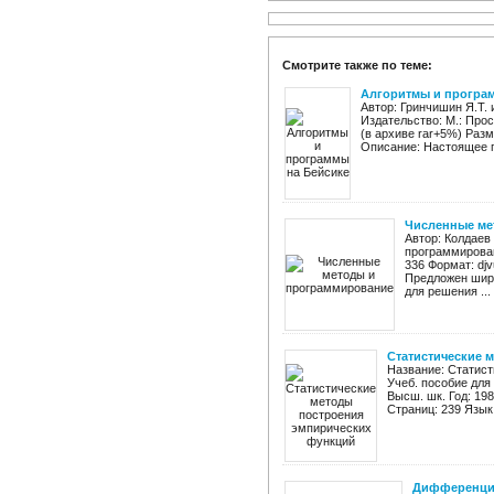
Смотрите также по теме:
Алгоритмы и програ
Автор: Гринчишин Я.Т.
Издательство: М.: Прос
(в архиве rar+5%) Разм
Описание: Настоящее п
Численные ме
Автор: Колдаев
программирован
336 Формат: dj
Предложен широ
для решения ...
Статистические 
Название: Статис
Учеб. пособие для 
Высш. шк. Год: 198
Страниц: 239 Язык
Дифференциа