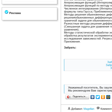
Аппроксимация функций (Интерполи
Аппроксимация функций по методу н
Численное интегрирование (Интерп
формулы типа Гаусса; Приближенное
Реклама
Методы решения обыкновенных диф
решенияобыкновенных дифференциа
граничной задачи для обыкновенного
Разностные методы решения диффер
(Смешанная задача для уравнения т
уравнения);
Методы статистической обработки 
обработка результатов эксперимент
исследования зависимостей. Регрес
Приложения.
Забрать:
Заб
Забр
З
Уважаемый посетитель, Вы зашли 
Мы рекомендуем Вам зарегистрир
Поделиться…
Добавил:
Magellan
Коммент