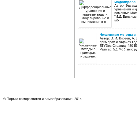
моделировани
Автор: Эдвард
уравнения и к
помощью Mathe
"И.Д. Вильямс
мб ...
Численные методы в 
Автор: В. И. Киреев, А
примерах и задачах Го
ВТУЗов Страниц: 480 IS
Размер: 5.1 Мб Язык: ру
© Портал саморазвития и самообразования, 2014