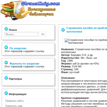
Справочное пособие по прибл
Поиск
математики
По разделам
Название:
Справочное пособие по 
Этот параграф содержит ссылку.
математики
Автор:
Бородич Л.И. и др.
Издательство
: Мн.: Выш. шк.
Год
: 1986
Журналы по разделам
Формат:
pdf (в архиве rar+5%)
Этот параграф содержит ссылку.
Размер:
9,94 Мб
Страниц:
189
Язык:
русский
Описание:
Партнеры
Рассматриваются некоторые методы 
аппроксимации и численного интегри
экспериментальных данных, а также
дифференциальных уравнений. Для с
использующим методы вычислительн
Информация
Краткое содержание:
Правила сайта
Решение уравнений и систем уравне
Методы решения систем линейных ур
Написать нам
систем линейных уравнений);