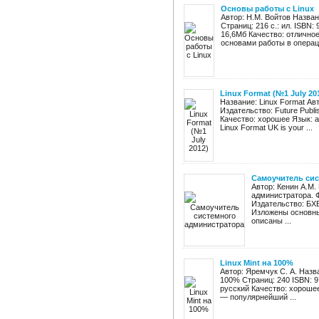
Основы работы с Linux
Автор: Н.М. Войтов Назван
Страниц: 216 с.: ил. ISBN:
16,6Мб Качество: отличное
основами работы в операци
Linux Format (№1 July 20
Название: Linux Format Авт
Издательство: Future Publi
Качество: хорошее Язык: а
Linux Format UK is your ...
Самоучитель сис
Автор: Кенин А.М
администратора. 
Издательство: БХВ
Изложены основны
описаны ...
Linux Mint на 100%
Автор: Яремчук С. А. Назва
100% Страниц: 240 ISBN: 9
русский Качество: хорошее
— популярнейший ...