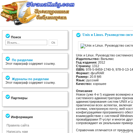
Unix и Linux. Руководство сис
Поиск
Unix и Linux. Руководство системно
Издательство:
Вильямс
По разделам
Год издания:
2012
Этот параграф содержит ссылку.
Страниц:
1312
ISBN:
978-5-8459-1740-9, 978-0-13-1
Формат:
djvu/RAR
Размер:
20.8 Мб
Журналы по разделам
Язык:
русский
Этот параграф содержит ссылку.
Качество:
хорошее
Описание
Новое (уже 4-е !) издание всемирно и
Партнеры
системного администратора» призна
администрирования систем UNIX и L
практически всех аспектах, включая
сетями, электронную почту, веб-хост
конфигурациями программного обесп
взаимодействие с системой Windows
Информация
провайдерами IT-услуг и многое дру
сопровождают их реальными пример
Правила сайта
Справочник отличается от предыдущ
Написать нам