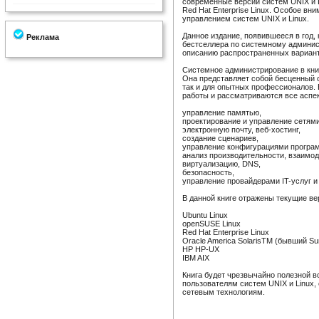
современные версии систем UNIX и Li
Red Hat Enterprise Linux. Особое в
управлением систем UNIX и Linux.
Данное издание, появившееся в год, 
Реклама
бестселлера по системному админис
описанию распространенных вариант
Системное администрирование в книг
Она представляет собой бесценный 
так и для опытных профессионалов.
работы и рассматриваются все аспе
управление памятью,
проектирование и управление сетями
электронную почту, веб-хостинг,
создание сценариев,
управление конфигурациями програм
анализ производительности, взаимод
виртуализацию, DNS,
безопасность,
управление провайдерами IT-услуг и
В данной книге отражены текущие в
Ubuntu Linux
openSUSE Linux
Red Hat Enterprise Linux
Oracle America SolarisTM (бывший Sun
HP HP-UX
IBM AIX
Книга будет чрезвычайно полезной 
пользователям систем UNIX и Linux,
сетевым технологиям.