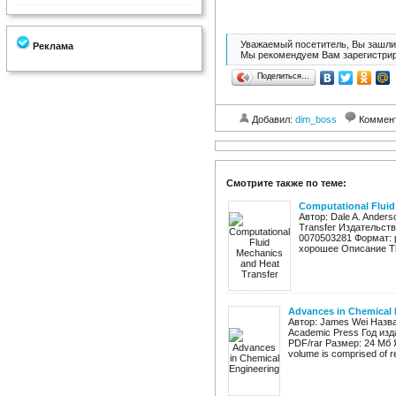
Уважаемый посетитель, Вы зашли 
Реклама
Мы рекомендуем Вам зарегистрир
Поделиться…
Добавил:
dim_boss
Коммен
Смотрите также по теме:
Computational Fluid
Автор: Dale A. Anders
Transfer Издательств
0070503281 Формат: p
хорошее Описание Thi
Advances in Chemical 
Автор: James Wei Назва
Academic Press Год изд
PDF/rar Размер: 24 Мб 
volume is comprised of re