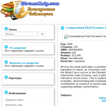
Computational Fluid Dynamics f
Поиск
Год:
2009
Страниц:
134
По разделам
ISBN:
3642044654
Этот параграф содержит ссылку.
Формат:
pdf
Размер:
10,5 Мб
Язык:
Английский
Качество:
хорошее
Журналы по разделам
Этот параграф содержит ссылку.
All over the world sport plays a prominen
ingredient of culture, as a business and
the World Cup in soccer or the Olympic 
entered the realm of sports, and, in par
Партнеры
relevant in recent years. This is explore
examples, demonstrating that computat
contributions to research on sports topi
supporting athletes’ performance.
Информация
Забрать:
Забра
Правила сайта
Заб
Написать нам