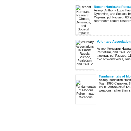
Recent Hurricane Resear
Автор: Anthony Lupo Назв
Dynamics, and Societal I
Формат: pdf Размер: 63,
represents recent research
Voluntary Associations
...
Автор: Колектив Названи
Patriotism, and Civil S
Формат: pdf Размер: 1
eve of World War I, Russi
Fundamentals of Mo
Автор: Колектив Назв
Год : 1996 Страниц: 
Язык: Английский Каче
weapons rather than sim