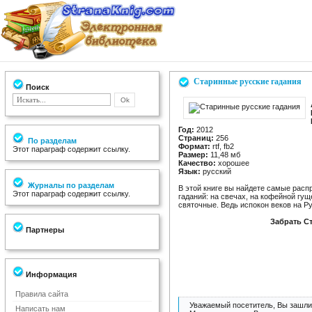
Старинные русские гадания
Поиск
Год:
2012
Страниц:
256
По разделам
Формат:
rtf, fb2
Этот параграф содержит ссылку.
Размер:
11,48 мб
Качество:
хорошее
Язык:
русский
Журналы по разделам
В этой книге вы найдете самые рас
Этот параграф содержит ссылку.
гаданий: на свечах, на кофейной гу
святочные. Ведь испокон веков на Ру
Забрать С
Партнеры
Информация
Правила сайта
Уважаемый посетитель, Вы зашли 
Написать нам