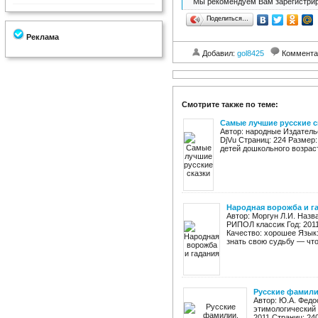
Мы рекомендуем Вам зарегистрир
Поделиться…
Реклама
Добавил:
gol8425
Коммента
Смотрите также по теме:
Самые лучшие русские с
Автор: народные Издательс
DjVu Cтраниц: 224 Размер:
детей дошкольного возраста
Народная ворожба и г
Автор: Моргун Л.И. Назв
РИПОЛ классик Год: 2011 
Качество: хорошее Язык:
знать свою судьбу — что 
Русские фамили
Автор: Ю.А. Фед
этимологический 
2011 Страниц: 240