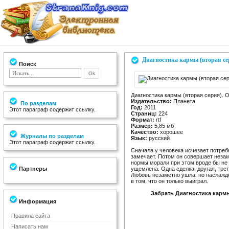
Диагностика кармы (вторая се
Поиск
Диагностика кармы (вторая серия). 
Издательство:
Планета
По разделам
Год:
2011
Этот параграф содержит ссылку.
Страниц:
224
Формат:
rtf
Размер:
5,85 мб
Качество:
хорошее
Журналы по разделам
Язык:
русский
Этот параграф содержит ссылку.
Сначала у человека исчезает потребн
замечает. Потом он совершает незам
нормы морали при этом вроде бы не
Партнеры
ущемлена. Одна сделка, другая, трет
Любовь незаметно ушла, но наслажде
в том, что он только выиграл.
Забрать Диагностика кармы
Информация
Правила сайта
Написать нам