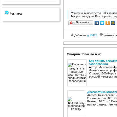
Уважаемый посетитель, Вы зашли 
Реклама
Мы рекомендуем Вам зарегистрир
Поделиться…
Добавил:
gol8425
Коммента
Смотрите также по теме:
Как понять резуль
заболеваний
Автор: Милюкова Ири
Диагностика и профи
Страниц: 100 Формат:
русский Человеку, н
Диагностика заболе
Автор: Ольшевская На
Издательство: АСТ, Со
Размер: 10,51 мб Кач
намного легче, чем леч