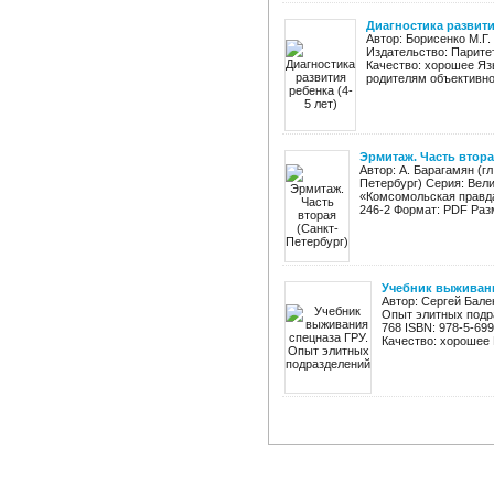
Диагностика развития
Автор: Борисенко М.Г.
Издательство: Паритет
Качество: хорошее Яз
родителям объективно 
Эрмитаж. Часть втора
Автор: А. Барагамян (г
Петербург) Серия: Вел
«Комсомольская правда»
246-2 Формат: PDF Разм
Учебник выживани
Автор: Сергей Бале
Опыт элитных подра
768 ISBN: 978-5-69
Качество: хорошее 