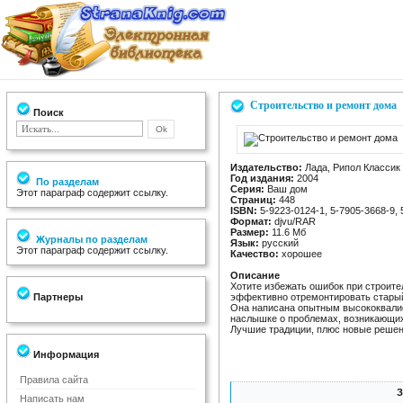
Строительство и ремонт дома
Поиск
Издательство:
Лада, Рипол Классик
Год издания:
2004
По разделам
Серия:
Ваш дом
Этот параграф содержит ссылку.
Страниц:
448
ISBN:
5-9223-0124-1, 5-7905-3668-9, 
Формат:
djvu/RAR
Размер:
11.6 Мб
Журналы по разделам
Язык:
русский
Этот параграф содержит ссылку.
Качество:
хорошее
Описание
Хотите избежать ошибок при строите
Партнеры
эффективно отремонтировать старый 
Она написана опытным высококвали
наслышке о проблемах, возникающих 
Лучшие традиции, плюс новые решен
Информация
Правила сайта
З
Написать нам