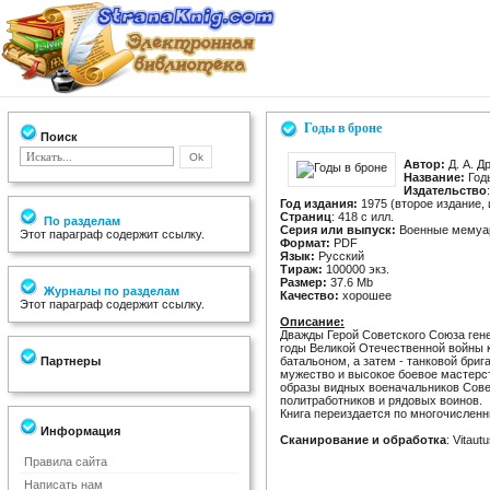
Годы в броне
Поиск
Автор:
Д. А. Д
Название:
Год
Издательство
Год издания:
1975 (второе издание,
Страниц
: 418 с илл.
По разделам
Серия или выпуск:
Военные мемуа
Этот параграф содержит ссылку.
Формат:
PDF
Язык:
Русский
Тираж:
100000 экз.
Размер:
37.6 Mb
Журналы по разделам
Качество:
хорошее
Этот параграф содержит ссылку.
Описание:
Дважды Герой Советского Союза гене
годы Великой Отечественной войны
Партнеры
батальоном, а затем - танковой бри
мужество и высокое боевое мастерс
образы видных военачальников Сове
политработников и рядовых воинов.
Книга переиздается по многочислен
Информация
Сканирование и обработка
: Vitautu
Правила сайта
Написать нам