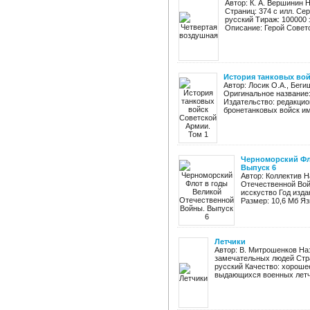
Автор: К. А. Вершинин 
Страниц: 374 с илл. Се
русский Тираж: 100000 
Описание: Герой Советс
История танковых вой
Автор: Лосик О.А., Бегиш
Оригинальное название:
Издательство: редакцио
бронетанковых войск им
Черноморский Фл
Выпуск 6
Автор: Коллектив 
Отечественной Вой
исскуство Год издан
Размер: 10,6 Мб Яз
Летчики
Автор: В. Митрошенков Наз
замечательных людей Стра
русский Качество: хороше
выдающихся военных летчи