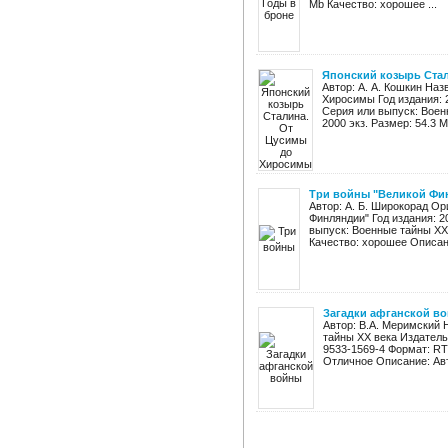
Mb Качество: хорошее ...
Японский козырь Ста
Автор: А. А. Кошкин На
Хиросимы Год издания: 2
Серия или выпуск: Воен
2000 экз. Размер: 54.3 M
Три войны "Великой Фи
Автор: А. Б. Широкорад Ор
Финляндии" Год издания: 2
выпуск: Военные тайны XX 
Качество: хорошее Описани
Загадки афганской в
Автор: В.А. Меримский 
тайны ХХ века Издательс
9533-1569-4 Формат: RT
Отличное Описание: Авто