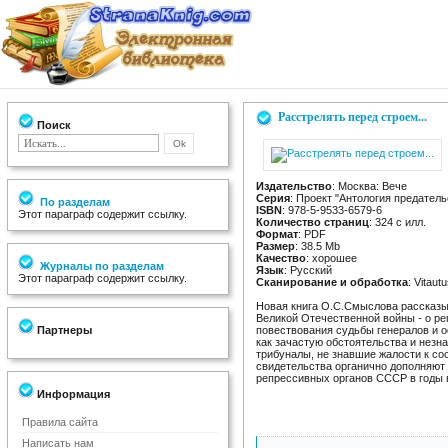
Расстрелять перед строем...
Поиск
Издательство
: Москва: Вече
Серия
: Проект "Антология предатель
По разделам
ISBN
: 978-5-9533-6579-6
Этот параграф содержит ссылку.
Количество страниц
: 324 с илл.
Формат
: PDF
Размер
: 38.5 Mb
Качество
: хорошее
Журналы по разделам
Язык
: Русский
Этот параграф содержит ссылку.
Сканирование и обработка
: Vitautu
Новая книга О.С.Смыслова рассказы
Великой Отечественной войны - о ре
Партнеры
повествования судьбы генералов и о
как зачастую обстоятельства и незн
трибуналы, не знавшие жалости к с
свидетельства органично дополняют 
репрессивных органов СССР в годы 
Информация
Правила сайта
Написать нам