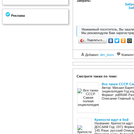
Забрать:
Забра
Заб
Реклама
Уважаемый посетитель, Вы зашли 
Мы рекомендуем Вам зарегистрир
Поделиться…
Добавил:
dim_boss
Коммен
Смотрите также по теме:
Все танки СССР. С
Автор: Михаил Барят
энциклопедия Год из
Формат: pdf/RAR Раз
Описание Главный тр
Крепости идут в бой
Название: Крепости идут 
ДОСААФ Год: 1971 Формат:
145 Язык: русский Описан