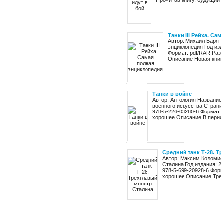
Прочитав книгу, будущий в
Танки III Рейха. С
Автор: Михаил Барят
энциклопедия Год из
Формат: pdf/RAR Раз
Описание Новая книг
Танки в войне
Автор: Антология Название
военного искусства Страни
978-5-226-03280-6 Формат:
хорошее Описание В период
Средний танк Т-28. 
Автор: Максим Коломие
Сталина Год издания: 
978-5-699-20928-6 Форм
хорошее Описание Тре