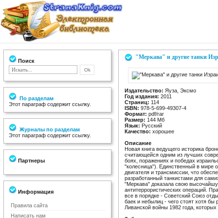
"Меркава" и другие танки Из
Поиск
Издательство:
Яуза, Эксмо
Год издания:
2011
По разделам
Страниц:
114
Этот параграф содержит ссылку.
ISBN:
978-5-699-49307-4
Формат:
pdf/rar
Размер:
144 Мб
Язык:
Русский
Журналы по разделам
Качество:
хорошее
Этот параграф содержит ссылку.
Описание
Новая книга ведущего историка брон
считающейся одним из лучших совре
Партнеры
боях, поражениях и победах израильс
"колесница"). Единственный в мире 
двигателя и трансмиссии, что обесп
разработанный танкистами для самих
"Меркава" доказала свою высочайшую
антитеррористических операций. Пра
Информация
все в порядке - Советский Союз отды
баек и небылиц - чего стоят хотя бы
Правила сайта
Ливанской войны 1982 года, которых
Написать нам