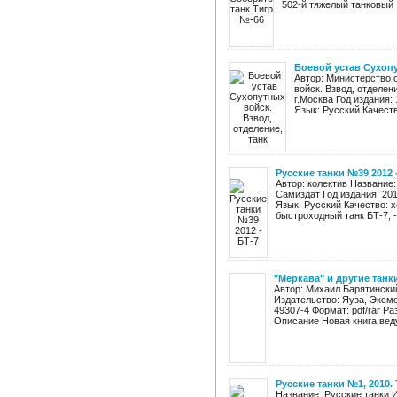
502-й тяжелый танковый .
Боевой устав Сухопу
Автор: Министерство
войск. Взвод, отделен
г.Москва Год издания:
Язык: Русский Качеств
Русские танки №39 2012 
Автор: колектив Название:
Самиздат Год издания: 201
Язык: Русский Качество: 
быстроходный танк БТ-7; - 
"Меркава" и другие танк
Автор: Михаил Барятински
Издательство: Яуза, Эксмо
49307-4 Формат: pdf/rar Р
Описание Новая книга веду
Русские танки №1, 2010. 
Название: Русские танки 