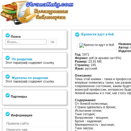
Крепости идут в бой
Поиск
Назван
Автор:
Издате
Год
: 1971
Формат:
pdf (в архиве rar+5%)
По разделам
Размер:
23,91 Мб
Этот параграф содержит ссылку.
Страниц:
145
Язык:
русский
Описание:
Журналы по разделам
Тема этой книжки - танки и професси
Этот параграф содержит ссылку.
впервые появились танки, как развив
современное состояние, каким будет 
воинской профессии, интересно буде
боевой машины и о том, как стать о
Партнеры
Содержание:
От боевой колесницы;
Страна одевалась в броню;
Испытание огнем;
Танк сегодня;
Информация
Вооружение - мощное;
Броня - надежная;
Правила сайта
Маневренность - высокая;
Танк завтра;
Написать нам