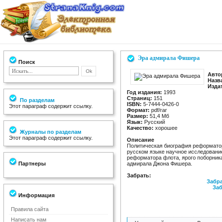
Эра адмирала Фишера
Поиск
Авто
Назв
Изда
Год издания:
1993
Страниц:
151
По разделам
ISBN:
5-7444-0426-0
Этот параграф содержит ссылку.
Формат:
pdf/rar
Размер:
51,4 Мб
Язык:
Русский
Качество:
хорошее
Журналы по разделам
Этот параграф содержит ссылку.
Описание
Политическая биография реформатор
русском языке научное исследовани
реформатора флота, ярого поборник
Партнеры
адмирала Джона Фишера.
Забрать:
Забра
Заб
Информация
Правила сайта
Написать нам