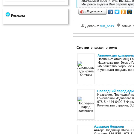
Уважаемый посетитель, Вы зашли 
Мы рекомендуем Вам зарегистрир
Поделиться…
Реклама
Добавил:
dim_boss
Коммен
Смотрите также по теме:
Авианосцы адмирала
Название: Авианосцы а
Издательство: Эксмо Год
мб Качество: хорошее 
и успевает создать пер
Последний парад адм
Название: Последний па
Грибовский Издательств
978-5-4444-0402-7 Форм
Количество страниц: 332
Адмирал Нельсон
Автор: Владимир Шигин Н
Страниц: 384 ISBN: 978-5