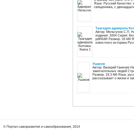
Язык: Русский Качество:
священника, с двенадцати 
Трагедия адмирала Кол
Автор: Мельгунов С.П. Н
издания: 2004 Серия: Бе
pdf/RAR Размер: 26 Мб Я
известного историка Русс
Ушаков
Автор: Валерий Ганичев На
замечательных людей Стра
Размер: 19.3 Мб Язык: ру
рассказывает о жизни и за
© Портал саморазвития и самообразования, 2014