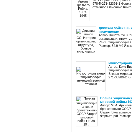
2011 Серия: Внесерийное 
978-5-271-32391-1 Формат
отличное Описание Книга .
Дивизии войск СС. 
применение
Автор: Константин Се
организации, структур
Рейх. Энциклопедия С
Размер: 34.9 Мб Язык:
Иллюстрирова
Автор: Крис Б
энциклопедия н
Вторая мировая
271-30989-2, 0-
Полная энциклопед
мировой войны 1939
Автор: М. А. Архипо
бронетехники СССР В
Серия: Внесерийное 
Формат: pdf Размер: 