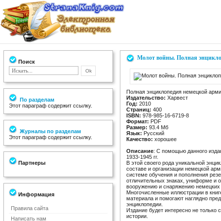
Молот войны. Полная энциклоп
Поиск
Полная энциклопедия немецкой армии
Издательство:
Харвест
По разделам
Год:
2010
Этот параграф содержит ссылку.
Страниц:
400
ISBN:
978-985-16-6719-8
Формат:
PDF
Размер:
93.4 Мб
Журналы по разделам
Язык:
Русский
Этот параграф содержит ссылку.
Качество:
хорошее
Описание
: С помощью данного изда
1933-1945 гг.
Партнеры
В этой своего рода уникальной энци
составе и организации немецкой арми
системе обучения и пополнения резе
отличительных знаках, униформе и о
вооружению и снаряжению немецких 
Многочисленные иллюстрации в книг
Информация
материала и помогают наглядно пред
энциклопедии.
Правила сайта
Издание будет интересно не только 
истории.
Написать нам