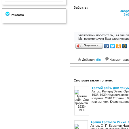
Забрать:
Забра
Заб
Реклама
Уважаемый посетитель, Вы зашли 
Мы рекомендуем Вам зарегистрир
Поделиться…
Добавил:
djin_
Комментари
Смотрите также по теме:
Третий рейх. Дни триум
Автор: Ричард Эванс Ори
1933-1939 Издательство:
издания: 2010 Страниц: 9
или выпуск: Классика вое
Армия Третьего Рейха. 
Автор: О. П. Курылев Наз