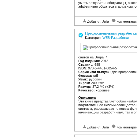
уметь создавать небстраницы, о кот
эффективно общаться с друзьями, 
Добавил: Julia
Комментари
Профессиональная разработка 
Категория:
WEB-Разработки
сайтов на Drupal 7
Год издания:
2013
Страниц
: 688
ISBN
: 978-5-4461-0054-5
Серия или выпуск:
Для профессио
Формат:
pdf
Язык:
русский
Тираж:
2000 экз.
Размер:
37,2 Мб (+3%)
Качество:
хорошее
Описание:
Эта книга представляет собой наибо
подготовленное силами сообщества D
системы, рассказывает о новых функ
начинающим разработчикам, так и о
Добавил: Julia
Комментари