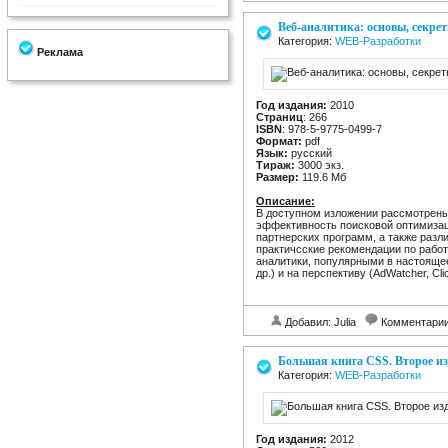
Веб-аналитика: основы, секре
Категория:
WEB-Разработки
Реклама
Год издания:
2010
Страниц
: 266
ISBN
: 978-5-9775-0499-7
Формат:
pdf
Язык:
русский
Тираж:
3000 экз.
Размер:
119.6 Mб
Описание:
В доступном изложении рассмотрен
эффективность поисковой оптимизац
партнерских программ, а также раз
практичсские рекомендации по рабо
аналитики, популярными в настоящее 
др.) и на перспективу (AdWatcher, Clic
Добавил: Julia
Комментари
Большая книга CSS. Второе и
Категория:
WEB-Разработки
Год издания:
2012