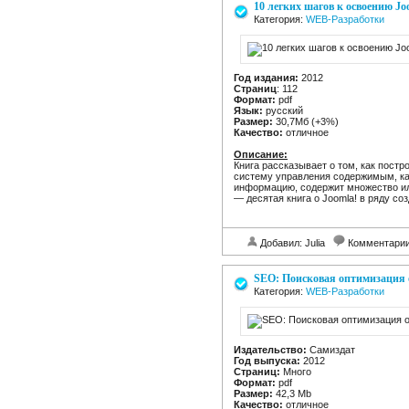
10 легких шагов к освоению Jo
Категория:
WEB-Разработки
Год издания:
2012
Страниц
: 112
Формат:
pdf
Язык:
русский
Размер:
30,7Мб (+3%)
Качество:
отличное
Описание:
Книга рассказывает о том, как постр
систему управления содержимым, как
информацию, содержит множество илл
— десятая книга о Joomla! в ряду со
Добавил: Julia
Комментари
SEO: Поисковая оптимизация о
Категория:
WEB-Разработки
Издательство:
Самиздат
Год выпуска:
2012
Страниц:
Много
Формат:
pdf
Размер:
42,3 Mb
Качество:
отличное