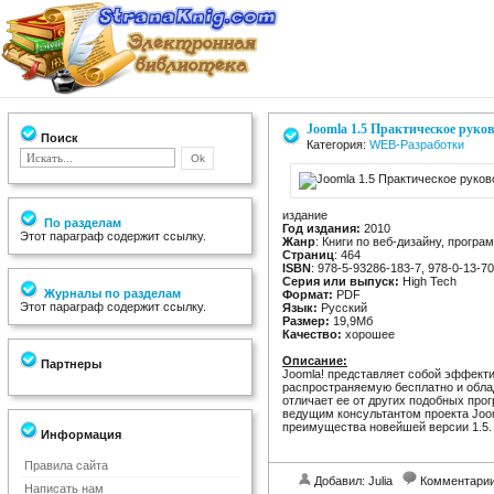
Joomla 1.5 Практическое руково
Поиск
Категория:
WEB-Разработки
издание
По разделам
Год издания:
2010
Этот параграф содержит ссылку.
Жанр
: Книги по веб-дизайну, програ
Страниц
: 464
ISBN
: 978-5-93286-183-7, 978-0-13-7
Серия или выпуск:
High Tech
Журналы по разделам
Формат:
PDF
Этот параграф содержит ссылку.
Язык:
Русский
Размер:
19,9Мб
Качество:
хорошее
Описание:
Партнеры
Joomla! представляет собой эффект
распространяемую бесплатно и обла
отличает ее от других подобных про
ведущим консультантом проекта Joom
преимущества новейшей версии 1.5.
Информация
Правила сайта
Добавил: Julia
Комментари
Написать нам