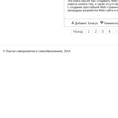
Эта книга научит вас создавать Web
широта охвата тем, а также отсутст
с создания простейшей Web-страничк
процедуры разработки Web-сайта и 
Добавил: funarya
Коммента
Назад
1
2
3
4
5
© Портал саморазвития и самообразования, 2014