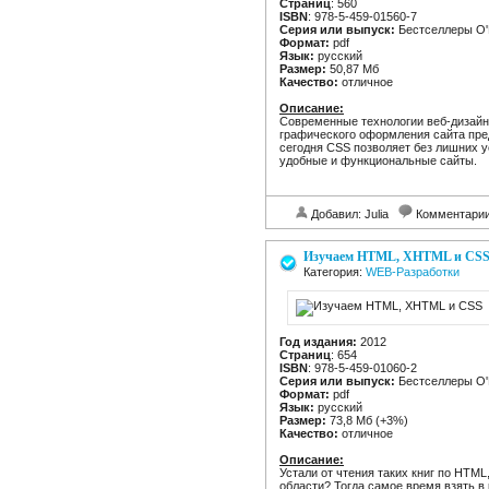
Страниц
: 560
ISBN
: 978-5-459-01560-7
Серия или выпуск:
Бестселлеры O'R
Формат:
pdf
Язык:
русский
Размер:
50,87 Мб
Качество:
отличное
Описание:
Современные технологии веб-дизайн
графического оформления сайта пре
сегодня CSS позволяет без лишних у
удобные и функциональные сайты.
Добавил: Julia
Комментари
Изучаем HTML, XHTML и CS
Категория:
WEB-Разработки
Год издания:
2012
Страниц
: 654
ISBN
: 978-5-459-01060-2
Серия или выпуск:
Бестселлеры O'R
Формат:
pdf
Язык:
русский
Размер:
73,8 Мб (+3%)
Качество:
отличное
Описание:
Устали от чтения таких книг по HTML
области? Тогда самое время взять в