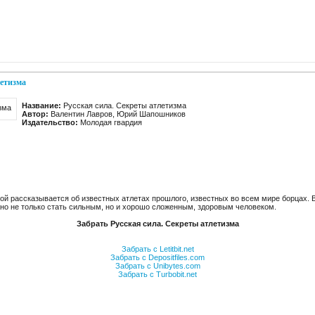
летизма
Название:
Русская сила. Секреты атлетизма
Автор:
Валентин Лавров, Юрий Шапошников
Издательство:
Молодая гвардия
рвой рассказывается об известных атлетах прошлого, известных во всем мире борцах.
но не только стать сильным, но и хорошо сложенным, здоровым человеком.
Забрать Русская сила. Секреты атлетизма
Забрать с Letitbit.net
Забрать с Depositfiles.com
Забрать с Unibytes.com
Забрать с Turbobit.net