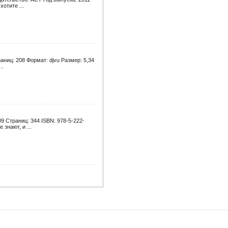
отите ...
ниц: 208 Формат: djvu Размер: 5,34
..
9 Страниц: 344 ISBN: 978-5-222-
знают, и ...