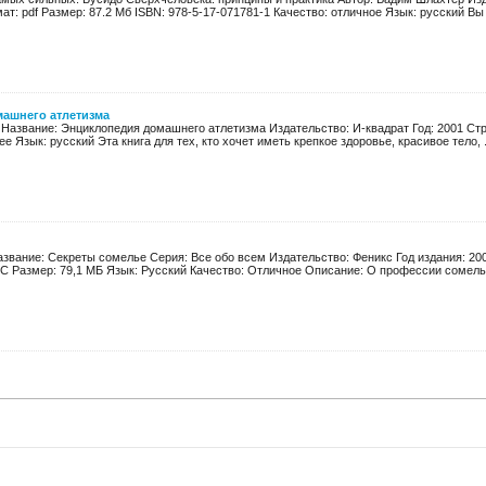
ат: pdf Размер: 87.2 Мб ISBN: 978-5-17-071781-1 Качество: отличное Язык: русский Вы х
ашнего атлетизма
 Название: Энциклопедия домашнего атлетизма Издательство: И-квадрат Год: 2001 Стра
е Язык: русский Эта книга для тех, кто хочет иметь крепкое здоровье, красивое тело, .
азвание: Секреты сомелье Серия: Все обо всем Издательство: Феникс Год издания: 200
C Размер: 79,1 МБ Язык: Русский Качество: Отличное Описание: О профессии сомелье 