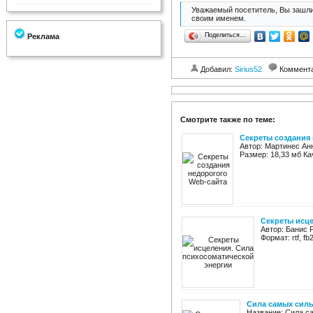
Уважаемый посетитель, Вы зашли
своим именем.
Поделиться…
Реклама
Добавил:
Sirius52
Коммент
Смотрите также по теме:
Секреты создания
Автор: Мартинес Ан
Размер: 18,33 мб Ка
Секреты исце
Автор: Банис 
Формат: rtf, f
Сила самых силь
Название: Сила с