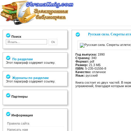
Русская сила. Секреты ат
Поиск
Год выпуска:
1990
Страниц:
340
По разделам
Формат:
pdf
Этот параграф содержит ссылку.
Размер:
21.3 МБ
ISBN:
5-235-01556-8
Качество:
отличное
Язык:
русский
Журналы по разделам
Этот параграф содержит ссылку.
Книга состоит из двух частей. В пе
упражнений, благодаря которым мож
Партнеры
Информация
Правила сайта
Написать нам