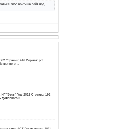
аться либо войти на сайт под
002 Страниц: 416 Формат: pdf
ственного ...
ИГ "Весь" Год: 2012 Страниц: 192
 душевного и ...
ательство: АСТ Год выпуска: 2011