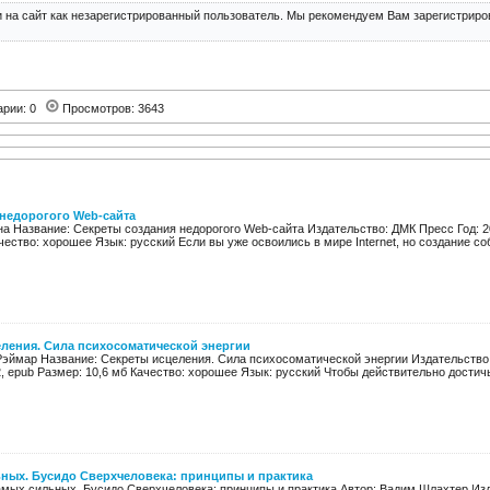
 на сайт как незарегистрированный пользователь. Мы рекомендуем Вам зарегистриров
арии: 0
Просмотров: 3643
 недорогого Web-сайта
на Название: Секреты создания недорогого Web-сайта Издательство: ДМК Пресс Год: 2
чество: хорошее Язык: русский Если вы уже освоились в мире Internet, но создание соб
ления. Сила психосоматической энергии
Рэймар Название: Секреты исцеления. Сила психосоматической энергии Издательство: 
b2, epub Размер: 10,6 мб Качество: хорошее Язык: русский Чтобы действительно достичь
ных. Бусидо Сверхчеловека: принципы и практика
амых сильных. Бусидо Сверхчеловека: принципы и практика Автор: Вадим Шлахтер Изд