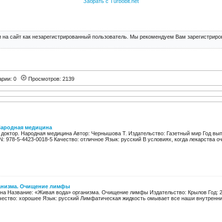
Забрать с Turbobit.net
 на сайт как незарегистрированный пользователь. Мы рекомендуем Вам зарегистриров
арии: 0
Просмотров: 2139
Народная медицина
доктор. Народная медицина Автор: Чернышова Т. Издательство: Газетный мир Год выпу
N: 978-5-4423-0018-5 Качество: отличное Язык: русский В условиях, когда лекарства оче
анизма. Очищение лимфы
на Название: «Живая вода» организма. Очищение лимфы Издательство: Крылов Год: 201
чество: хорошее Язык: русский Лимфатическая жидкость омывает все наши внутренние 