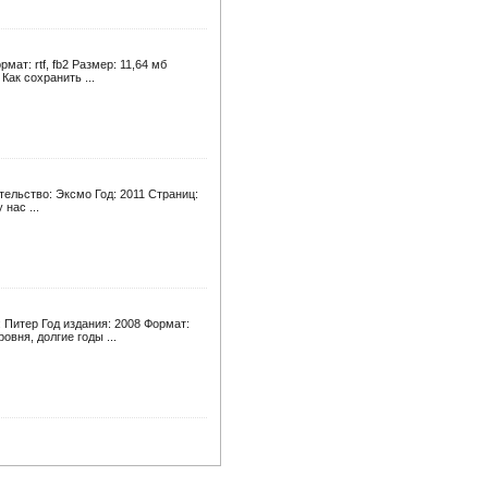
ат: rtf, fb2 Размер: 11,64 мб
ак сохранить ...
ельство: Эксмо Год: 2011 Страниц:
нас ...
 Питер Год издания: 2008 Формат:
вня, долгие годы ...