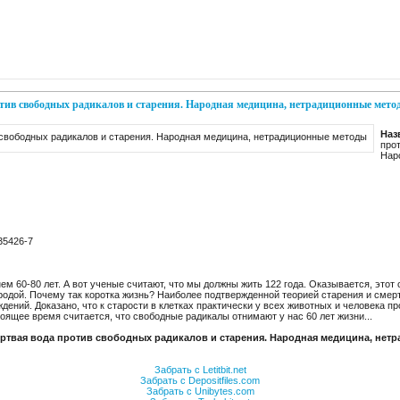
тив свободных радикалов и старения. Народная медицина, нетрадиционные мето
Наз
про
Нар
35426-7
м 60-80 лет. А вот ученые считают, что мы должны жить 122 года. Оказывается, этот 
родой. Почему так коротка жизнь? Наиболее подтвержденной теорией старения и смер
ений. Доказано, что к старости в клетках практически у всех животных и человека 
тоящее время считается, что свободные радикалы отнимают у нас 60 лет жизни...
ертвая вода против свободных радикалов и старения. Народная медицина, нет
Забрать с Letitbit.net
Забрать с Depositfiles.com
Забрать с Unibytes.com