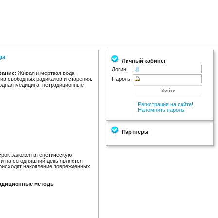
ды
Личный кабинет
Логин:
вание:
Живая и мертвая вода
тив свободных радикалов и старения.
Пароль:
одная медицина, нетрадиционные
Регистрация на сайте!
Напомнить пароль
Партнеры
срок заложен в генетическую
ти на сегодняшний день является
происходит накопление поврежденных
радиционные методы