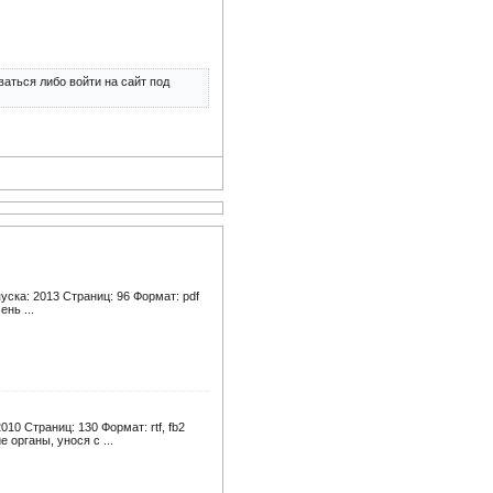
аться либо войти на сайт под
ска: 2013 Страниц: 96 Формат: pdf
нь ...
0 Страниц: 130 Формат: rtf, fb2
органы, унося с ...