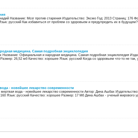
ния
надий Название: Мозг против старения Издательство: Эксмо Год: 2013 Страниц: 176 Форм
зык: русский Как избавиться от проблем со здоровьем и предупредить их в будущем? К
родная медицина. Самая подробная энциклопедия
их Название: Официальная и народная медицина. Самая подробная энциклопедия Издат
2 Размер: 26,52 мб Качество: хорошее Язык: русский Когда со здоровьем что-то не так, у 
 вода - новейшее лекарство современности
 мертвая вода - новейшее лекарство современности Автор: Дина Ашбах Издательство:
160 Язык: русский Качество: хорошее Размер: 17 Мб Дина Ашбах - ученый мирового уро