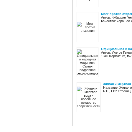
Мозг против старе
Автор: Кибардин Ген
Качество: хорошее Я
Официальная и на
Автор: Ужегов Генр
1340 Формат: rtf, fb
Живая и мертвая
Название: Живая и
RTF, FB2 Страниц: 