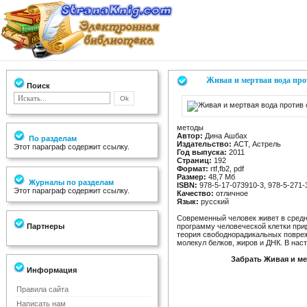
Живая и мертвая вода про
Поиск
методы
Автор:
Дина Ашбах
По разделам
Издательство:
АСТ, Астрель
Этот параграф содержит ссылку.
Год выпуска:
2011
Страниц:
192
Формат:
rtf,fb2, pdf
Размер:
48,7 Мб
Журналы по разделам
ISBN:
978-5-17-073910-3, 978-5-271-
Этот параграф содержит ссылку.
Качество:
отличное
Язык:
русский
Современный человек живет в средне
Партнеры
программу человеческой клетки при
теория свободнорадикальных поврежд
молекул белков, жиров и ДНК. В нас
Забрать Живая и м
Информация
Правила сайта
Написать нам