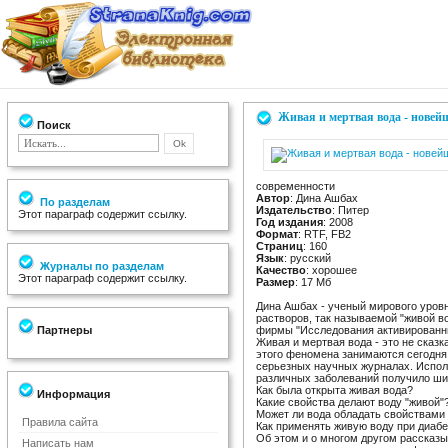
Живая и мертвая вода - новей
Поиск
современности
Автор
: Дина Ашбах
По разделам
Издательство
: Питер
Этот параграф содержит ссылку.
Год издания
: 2008
Формат
: RTF, FB2
Страниц
: 160
Язык
: русский
Журналы по разделам
Качество
: хорошее
Этот параграф содержит ссылку.
Размер
: 17 Мб
Дина Ашбах - ученый мирового уровн
растворов, так называемой "живой в
Партнеры
фирмы "Исследования активированны
Живая и мертвая вода - это не сказ
этого феномена занимаются сегодня 
серьезных научных журналах. Испол
различных заболеваний получило шир
Как была открыта живая вода?
Информация
Какие свойства делают воду "живой"
Может ли вода обладать свойствами 
Правила сайта
Как применять живую воду при диабе
Об этом и о многом другом рассказы
Написать нам