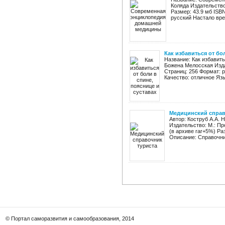
Коляда Издательство
Размер: 43.9 мб ISBN
русский Настало врем
Как избавиться от бо
Название: Как избавить
Божена Мелосская Изда
Страниц: 256 Формат: p
Качество: отличное Язы
Медицинский справ
Автор: Коструб А.А. 
Издательство: М.: Пр
(в архиве rar+5%) Ра
Описание: Справочник
© Портал саморазвития и самообразования, 2014