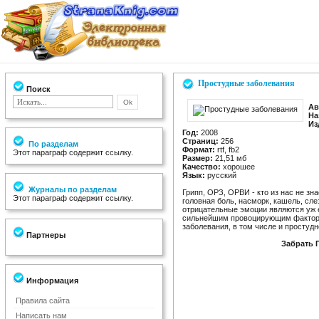
Простудные заболевания
Поиск
Ав
На
Из
Год:
2008
Страниц:
256
По разделам
Формат:
rtf, fb2
Этот параграф содержит ссылку.
Размер:
21,51 мб
Качество:
хорошее
Язык:
русский
Журналы по разделам
Грипп, ОРЗ, ОРВИ - кто из нас не зн
Этот параграф содержит ссылку.
головная боль, насморк, кашель, сл
отрицательные эмоции являются уж е
сильнейшим провоцирующим фактор
заболевания, в том числе и простудн
Партнеры
Забрать 
Информация
Правила сайта
Написать нам