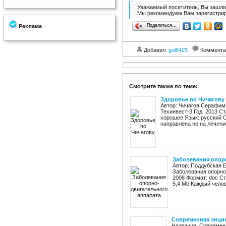
Уважаемый посетитель, Вы зашли 
Мы рекомендуем Вам зарегистрир
Поделиться…
Реклама
Добавил:
gol8425
Коммента
Смотрите также по теме:
Здоровье по Чичагову
Автор: Чичагов Серафим 
Техинвест-3 Год: 2013 Ст
хорошее Язык: русский О
направлена не на лечение
Заболевания опор
Автор: Поддубская Е
Заболевания опорно
2008 Формат: doc Ст
5,4 Mb Каждый челове
Современная энци
Название: Современ