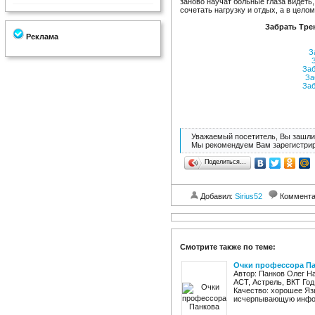
заново научат больные глаза видеть
сочетать нагрузку и отдых, а в целом
Забрать Тре
Реклама
За
З
Заб
За
Заб
Уважаемый посетитель, Вы зашли 
Мы рекомендуем Вам зарегистрир
Поделиться…
Добавил:
Sirius52
Коммент
Смотрите также по теме:
Очки профессора П
Автор: Панков Олег Н
АСТ, Астрель, ВКТ Год:
Качество: хорошее Язы
исчерпывающую инфор