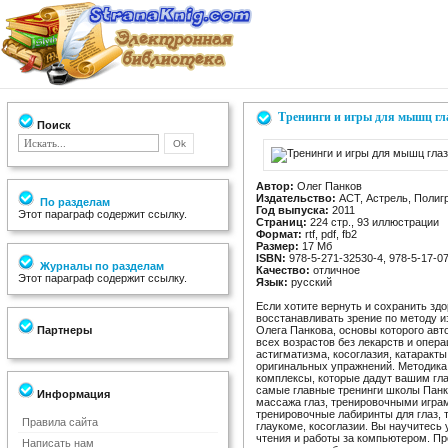
Тренинги и игры для мышц гл
Поиск
Автор:
Олег Панков
Издательство:
АСТ, Астрель, Полиг
По разделам
Год выпуска:
2011
Этот параграф содержит ссылку.
Страниц:
224 стр., 93 иллюстрации
Формат:
rtf, pdf, fb2
Размер:
17 Мб
ISBN:
978-5-271-32530-4, 978-5-17-0
Журналы по разделам
Качество:
отличное
Этот параграф содержит ссылку.
Язык:
русский
Если хотите вернуть и сохранить зд
восстанавливать зрение по методу 
Партнеры
Олега Панкова, основы которого авт
всех возрастов без лекарств и опера
астигматизма, косоглазия, катаракт
оригинальных упражнений. Методика
комплексы, которые дадут вашим гл
самые главные тренинги школы Панк
Информация
массажа глаз, тренировочными игра
тренировочные лабиринты для глаз, т
Правила сайта
глаукоме, косоглазии. Вы научитесь
чтения и работы за компьютером. П
Написать нам