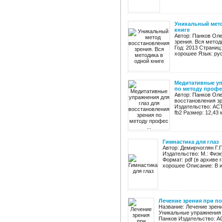
Уникальный мето
книге
Автор: Панков Ол
зрения. Вся метод
Год: 2013 Страниц:
хорошее Язык: рус
Медитативные уп
по методу профес
Автор: Панков Оле
восстановления з
Издательство: АСТ,
fb2 Размер: 12,43 
Гимнастика для глаз
Автор: Демирчоглян Г.Г
Издательство: М.: Физк
Формат: pdf (в архиве 
хорошее Описание: В и
Лечение зрения при по
Название: Лечение зрени
Уникальные упражнения 
Панков Издательство: АС