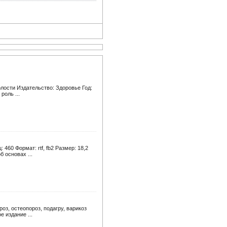
лости Издательство: Здоровье Год:
роль ...
460 Формат: rtf, fb2 Размер: 18,2
 основах ...
оз, остеопороз, подагру, варикоз
 издание ...