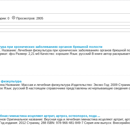
арии: 0
Просмотров: 2805
тура при хронических заболеваниях органов брюшной полости
А. Название: Лечебная физкультура при хронических заболеваниях органов брюшной по
рмат: djvu Размер: 2,21 мб Качество: хорошее Язык: русский В книге автор раскрывает 
 физкультура
на Название: Массаж и лечебная физкультура Издательство: Эксмо Год: 2009 Страниц: 
ее Язык: русский В настоящем справочнике представлены исчерпывающие сведения об
бная гимнастика исцеляют артрит, артроз, остеопороз, пода ...
нов Оригинальное название: Вкусная еда и лечебная гимнастика исцеляют артрит, артр
од издания: 2012 Страниц: 288 ISBN: 978-966-481-849-7 Серия или выпуск: Внесерийное