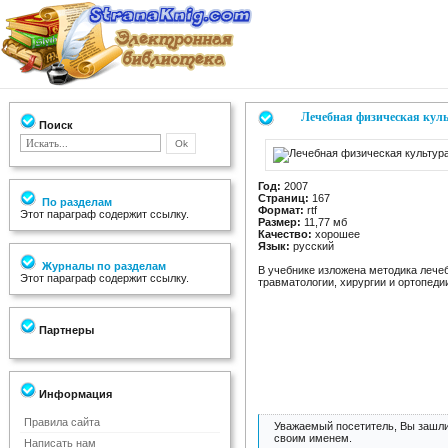
Лечебная физическая кул
Поиск
Год:
2007
Страниц:
167
По разделам
Формат:
rtf
Этот параграф содержит ссылку.
Размер:
11,77 мб
Качество:
хорошее
Язык:
русский
Журналы по разделам
В учебнике изложена методика лече
Этот параграф содержит ссылку.
травматологии, хирургии и ортопед
Партнеры
Информация
Правила сайта
Уважаемый посетитель, Вы зашли
своим именем.
Написать нам