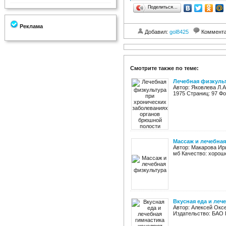
Поделиться…
Реклама
Добавил:
gol8425
Коммент
Смотрите также по теме:
Лечебная физкуль
Автор: Яковлева Л.
1975 Страниц: 97 Фо
Массаж и лечебная
Автор: Макарова Ири
мб Качество: хорош
Вкусная еда и лече
Автор: Алексей Оксе
Издательство: БАО Г