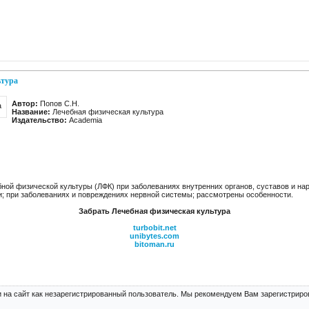
ьтура
Автор:
Попов C.Н.
Название:
Лечебная физическая культура
Издательство:
Academia
бной физической культуры (ЛФК) при заболеваниях внутренних органов, суставов и н
ии; при заболеваниях и повреждениях нервной системы; рассмотрены особенности.
Забрать Лечебная физическая культура
turbobit.net
unibytes.com
bitoman.ru
 на сайт как незарегистрированный пользователь. Мы рекомендуем Вам зарегистриров