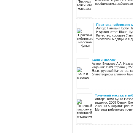
Качество: хорошее Язык:
профилактика заболевани
Практика тибетского 
Автор: Намкай Норбу На
Издательство: Шанг Шунг
Качество: хорошее Язык
тибетской медицине с др
Баня и массаж
Автор: Бирюков А.А. Назва
издания: 1989 Страниц: 255
Язык: русский Качество: х
благотворном влиянии бани 
Точечный массаж в ти
Автор: Пеме Кунга Назв
издания: 2008 Серия: Вн
2079-13-5 Формат: pdf Р
Методы тибетского точеч