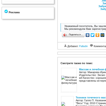
Заб
За
Забра
Забр
Реклама
Уважаемый посетитель, Вы зашли 
Мы рекомендуем Вам зарегистрир
Поделиться…
Добавил:
Palladin
Коммента
Смотрите также по теме:
Массаж и лечебная 
Автор: Макарова Ирин
Издательство: Эксмо Г
мб Качество: хорошее
представлены исчерпы
Техники точечного ма
Автор: Галло П. Названи
"Весь" Год: 2010 Страниц