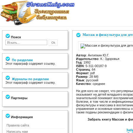
Массаж и физкультура для дете
Поиск
Автор
: Антипкин Ю.Г.
Издательство
: К.: Здоровья
По разделам
Год
: 1992
Этот параграф содержит ссылку.
ISBN
: 5-311-00187-9
Страниц
: 64
Формат
: pdf
Размер
: 28 Мб
Журналы по разделам
Язык
: русский
Этот параграф содержит ссылку.
Качество
: среднее
Ни для кого не секрет, что регуляр
оказывают на детей младшего возрас
Партнеры
значительной понижают восприимчив
болезни, в том числе и инфекционные
физкультуры и массажа в воспитани
упражнения и основные комплексы оз
также поданы рекомендации о физич
Информация
Забрать книгу Массаж и физ
Правила сайта
Заб
Написать нам