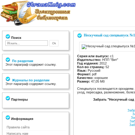
Нескучный сад спецвыпуск №1 
Поиск
Серия или выпуск:
с1
Издательство:
НПП "Вит"
По разделам
Год издания:
2012
Этот параграф содержит ссылку.
Кол-во страниц:
52
Язык:
Русский
Формат:
pdf
Качество:
хорошее
Журналы по разделам
Размер:
47,05 Мб
Этот параграф содержит ссылку.
Спецвыпуск посвещается орхидеям. В
уход, пересадка, размножение, болез
Партнеры
Забрать "Нескучный сад 
Забр
За
За
Информация
Заб
Заб
Правила сайта
Написать нам