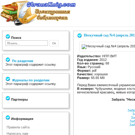
Нескучный сад №4 (апрель 201
Поиск
Издательство:
НПП ВИТ
Год издания:
2012
По разделам
Кол-во страниц:
68
Этот параграф содержит ссылку.
Язык:
Русский
Формат:
pdf
Качество:
хорошее
Размер:
65.65 Мб
Журналы по разделам
Этот параграф содержит ссылку.
Перед Вами ежемесячный украинский
В номере:
Чубушники, модные хосты,
вечнозеленый красавец, живые изгор
Партнеры
Забрать "Неск
Забр
За
За
Информация
Заб
Заб
Правила сайта
Написать нам