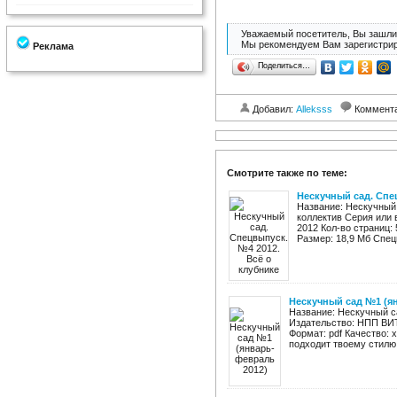
Уважаемый посетитель, Вы зашли 
Мы рекомендуем Вам зарегистрир
Реклама
Поделиться…
Добавил:
Alleksss
Коммент
Смотрите также по теме:
Нескучный сад. Спе
Название: Нескучный 
коллектив Серия или 
2012 Кол-во страниц:
Размер: 18,9 Мб Спец
Нескучный сад №1 (я
Название: Нескучный с
Издательство: НПП ВИТ 
Формат: pdf Качество: 
подходит твоему стилю,