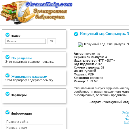
Нескучный сад. Спецвыпуск. №
Поиск
Автор:
коллектив
Серия или выпуск:
4
По разделам
Издательство:
НТП «ВИТ»
Этот параграф содержит ссылку.
Год издания:
2012
Кол-во страниц:
52
Язык:
Русский
Формат:
PDF
Журналы по разделам
Качество:
хорошее
Этот параграф содержит ссылку.
Размер:
18,9 Мб
Специальный выпуск журнала «неску
особенности, виды посадочного мате
Партнеры
выращивания, болезни и вредители.
Забрать "Нескучный сад
Забр
Информация
За
За
Правила сайта
Заб
Написать нам