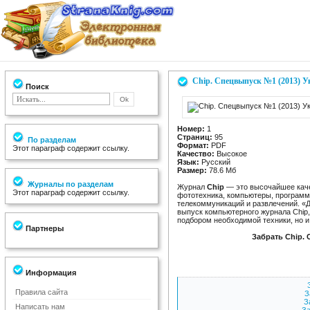
Chip. Спецвыпуск №1 (2013) 
Поиск
Номер:
1
Страниц:
95
По разделам
Формат:
PDF
Этот параграф содержит ссылку.
Качество:
Высокое
Язык:
Русский
Размер:
78.6 Мб
Журналы по разделам
Журнал
Chip
— это высочайшее качес
Этот параграф содержит ссылку.
фототехника, компьютеры, программ
телекоммуникаций и развлечений. 
выпуск компьютерного журнала Chip,
подбором необходимой техники, но и
Партнеры
Забрать Chip. 
Информация
Правила сайта
З
З
Написать нам