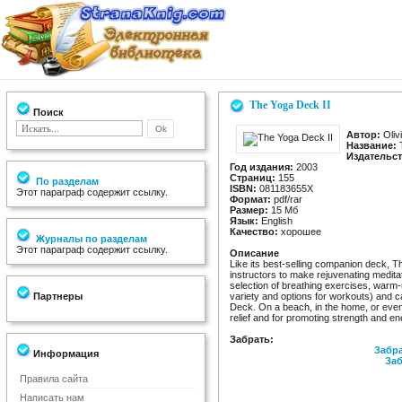
The Yoga Deck II
Поиск
Автор:
Olivi
Название:
T
Издательст
Год издания:
2003
Страниц:
155
По разделам
ISBN:
081183655X
Этот параграф содержит ссылку.
Формат:
pdf/rar
Размер:
15 Мб
Язык:
English
Качество:
хорошее
Журналы по разделам
Этот параграф содержит ссылку.
Описание
Like its best-selling companion deck, T
instructors to make rejuvenating meditat
selection of breathing exercises, warm
Партнеры
variety and options for workouts) and c
Deck. On a beach, in the home, or even a
relief and for promoting strength and en
Забрать:
Забра
Информация
Заб
Правила сайта
Написать нам