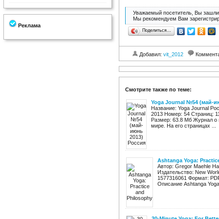
Уважаемый посетитель, Вы зашли 
Мы рекомендуем Вам зарегистрир
Реклама
Поделиться…
Добавил:
vit_2012
Коммент
Смотрите также по теме:
Yoga Journal №54 (май-и
Название: Yoga Journal Ро
2013 Номер: 54 Страниц: 
Размер: 63.8 Мб Журнал о 
мире. На его страницах ...
Ashtanga Yoga: Practic
Автор: Gregor Maehle На
Издательство: New World
1577316061 Формат: PDF
Описание Ashtanga Yoga: 
30-Minute Yoga: For Bette