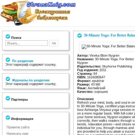
30-Minute Yoga: For Better Bala
Поиск
Автор:
Viveka Blom Nygren
Название:
30-Minute Yoga: For Better 
По разделам
Nygren
Этот параграф содержит ссылку.
Издательство:
Skyhorse Publishing
Год издания:
2011
Страниц:
64
ISBN:
1616080647
Журналы по разделам
Формат:
epub/rar
Этот параграф содержит ссылку.
Размер:
43 Мб
Язык:
Английский
Качество:
хорошее
Описание
Партнеры
Refresh your mind, body, and soul in onl
In 30-Minute Yoga, certified yoga instr
hour Ashtanga Vinyasa yoga session in
on a more regular basis. With full-color
your home workout, Nygren explains wh
Информация
correctly, then walks readers through
bends, relaxation poses—and closes wit
Правила сайта
individual for you, through mantras and 
are provided to help you attain a succ
Написать нам