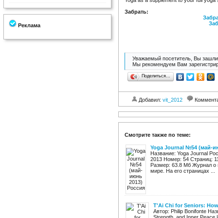
Yoga as a supplement to your full yoga
Забрать:
Забра
Заб
Реклама
Уважаемый посетитель, Вы зашли 
Мы рекомендуем Вам зарегистрир
Поделиться…
Добавил:
vit_2012
Коммент
Смотрите также по теме:
Yoga Journal №54 (май-и
Название: Yoga Journal Ро
2013 Номер: 54 Страниц: 
Размер: 63.8 Мб Журнал о 
мире. На его страницах ...
T'Ai Chi for Seniors: How
Автор: Philip Bonifonte Назв
Strength, and Inner Peace