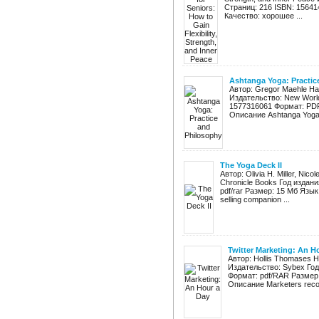
Страниц: 216 ISBN: 156414
Качество: хорошее ...
Ashtanga Yoga: Practic
Автор: Gregor Maehle На
Издательство: New World
1577316061 Формат: PDF
Описание Ashtanga Yoga: 
The Yoga Deck II
Автор: Olivia H. Miller, Ni
Chronicle Books Год издан
pdf/rar Размер: 15 Мб Язык
selling companion ...
Twitter Marketing: An H
Автор: Hollis Thomases Н
Издательство: Sybex Год
Формат: pdf/RAR Размер:
Описание Marketers recogn